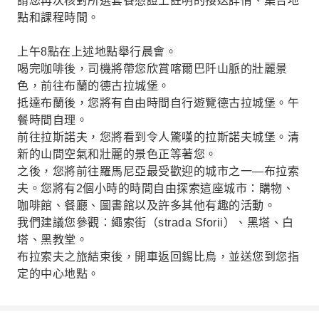
請您再次核對所選套餐憑證上註明的接送詳情、集合地
點和課程時間。
上午8點在上述地點舉行晨會。
喝完咖啡後，司機將帶您欣賞喀爾巴阡山脈的壯麗景
色，前往布蘭的德古拉城堡。
抵達布蘭後，您將有自由時間自行遊覽德古拉城堡。午
餐時間自理。
前往拉斯諾夫，您將看到令人驚嘆的拉斯諾夫城堡。清
新的山間空氣和壯麗的景色正等著您。
之後，您將前往羅馬尼亞最受歡迎的城市之一—布拉索
夫。您將有2個小時的時間自由探索這座城市：購物、
咖啡館、餐廳、圖書館以及許多其他有趣的活動。
我們建議您參觀：繩索街（strada Sforii）、黑塔、白
塔、黑教堂。
布拉索夫之旅結束後，開車返回錫比烏，並送您到您指
定的中心地點。