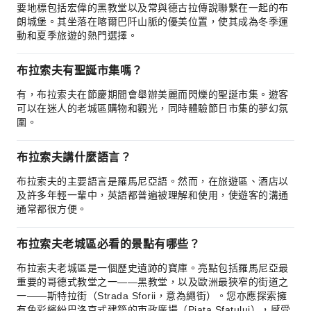
要地標包括宏偉的黑教堂以及常與德古拉傳說聯繫在一起的布
朗城堡。其坐落在喀爾巴阡山脈的優美位置，使其成為冬季運
動和夏季旅遊的熱門選擇。
布拉索夫有聖誕市集嗎？
有，布拉索夫在節慶期間會舉辦美麗而閃爍的聖誕市集。遊客
可以在迷人的老城區購物和觀光，同時體驗節日市集的夢幻氛
圍。
布拉索夫講什麼語言？
布拉索夫的主要語言是羅馬尼亞語。然而，在旅遊區、酒店以
及許多年輕一輩中，英語都普遍被理解和使用，使遊客的溝通
通常都很方便。
布拉索夫老城區必看的景點有哪些？
布拉索夫老城區是一個歷史遺跡的寶庫。亮點包括羅馬尼亞最
重要的哥德式教堂之一——黑教堂，以及歐洲最狹窄的街道之
一——斯特拉街（Strada Sforii，意為繩街）。您亦應探索擁
有色彩繽紛巴洛克式建築的市政廣場（Piața Sfatului），感受