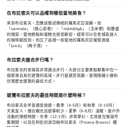
在布拉索夫可以品嚐到哪些當地美食？
來到布拉索夫，您應該嘗試傳統的羅馬尼亞菜餚，如
「sarmale」（捲心菜卷）、「mămăligă」（玉米粥）和豐盛
的燉菜。當地糕點和蛋糕也很受歡迎，經常可以在老城區迷人
的咖啡館找到。別忘了品嚐一些當地的羅馬尼亞葡萄酒或
「țuică」（梅子酒）。
布拉索夫適合步行嗎？
布拉索夫的老城區非常適合步行，大部分主要景點都集中在一
個緊湊且易於遊覽的區域。步行是感受氛圍、發現隱藏小巷和
欣賞歷史建築的最佳方式。
遊覽布拉索夫的最佳時間是什麼時候？
布拉索夫全年皆適宜旅遊。春季（4-5月）和秋季（9-10月）
天氣宜人，適合觀光且遊客較少。夏季（6-8月）溫暖，是戶外
活動的理想時間。冬季（12-2月）非常夢幻，尤其是在聖誕市
集期間，以及在附近的波亞納布拉索夫（Poiana Brasov）體