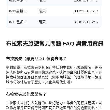
8/10
星期一
晴天
28.8°C/14.4°C
8/11
星期二
晴天
30.2°C/15.5°C
8/12
星期三
晴天
31.8°C/16.2°C
布拉索夫旅遊常見問題 FAQ 與實用資訊
布拉索夫（羅馬尼亞）值得去嗎？
絕對值得！布拉索夫以其保存極佳的中世紀老城區聞名，遍佈
迷人的鵝卵石街道和哥德式建築。這裡亦坐擁壯麗的山景，是
探索特蘭西瓦尼亞其他景點（如布朗城堡）的理想基地。這座
城市巧妙地結合了歷史、文化與現代生活。
布拉索夫以什麼聞名？
布拉索夫以其引人入勝的中世紀魅力、雄偉的哥德式建築，以
及作為羅馬尼亞傳奇特蘭西瓦尼亞地區門戶的角色而聞名。主