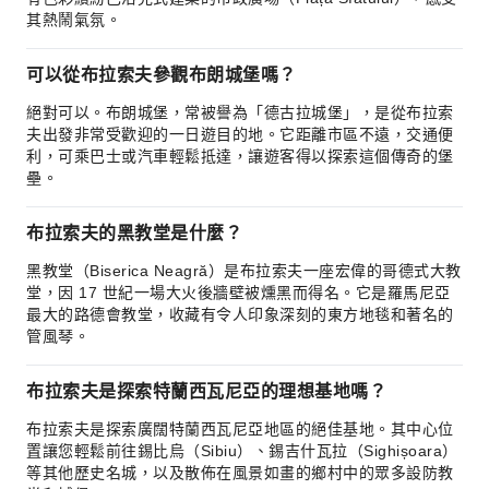
其熱鬧氣氛。
可以從布拉索夫參觀布朗城堡嗎？
絕對可以。布朗城堡，常被譽為「德古拉城堡」，是從布拉索
夫出發非常受歡迎的一日遊目的地。它距離市區不遠，交通便
利，可乘巴士或汽車輕鬆抵達，讓遊客得以探索這個傳奇的堡
壘。
布拉索夫的黑教堂是什麼？
黑教堂（Biserica Neagră）是布拉索夫一座宏偉的哥德式大教
堂，因 17 世紀一場大火後牆壁被燻黑而得名。它是羅馬尼亞
最大的路德會教堂，收藏有令人印象深刻的東方地毯和著名的
管風琴。
布拉索夫是探索特蘭西瓦尼亞的理想基地嗎？
布拉索夫是探索廣闊特蘭西瓦尼亞地區的絕佳基地。其中心位
置讓您輕鬆前往錫比烏（Sibiu）、錫吉什瓦拉（Sighișoara）
等其他歷史名城，以及散佈在風景如畫的鄉村中的眾多設防教