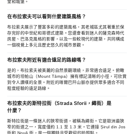
堂和城堡。
在布拉索夫可以看到什麼建築風格？
布拉索夫展示了豐富多彩的建築風格，其老城區尤其著重於保
存完好的中世紀和哥德式建築。您還會看到迷人的薩克森時代
房屋、巴洛克風格的影響，以及一些較現代的建築，共同構成
一個視覺上多元且歷史悠久的城市景觀。
布拉索夫附近有適合遠足的路線嗎？
是的，布拉索夫被美麗的自然景觀環繞，非常適合遠足。俯瞰
城市的坦帕山（Mount Tâmpa）擁有標記清晰的小徑，可欣賞
到令人讚嘆的全景。附近的喀爾巴阡山脈亦提供眾多適合不同
程度經驗的遠足路線。
布拉索夫的斯特拉街（Strada Sforii，繩街）是
什麼？
斯特拉街是一條迷人的狹窄街道，被稱為繩街。它是歐洲最狹
窄的街道之一，寬度僅約 1.1 至 1.3 米。它連接 Șirul din Jos
街和 Nouă 街，是一個獨特且受歡迎的拍照點。