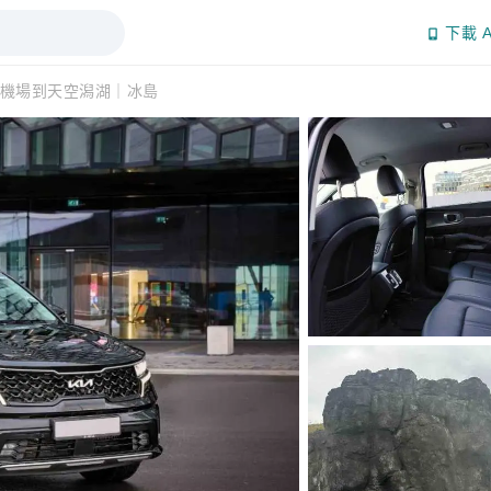
下載 A
機場到天空潟湖｜冰島