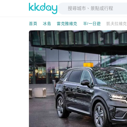
首頁
冰島
雷克雅維克
半/一日遊
凱夫拉維克