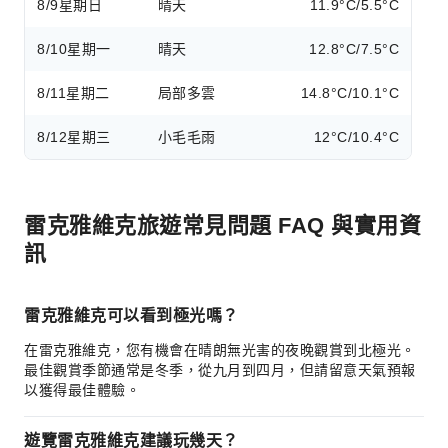
8/9
星期日
晴天
11.9°C/5.5°C
8/10
星期一
晴天
12.8°C/7.5°C
8/11
星期二
局部多雲
14.8°C/10.1°C
8/12
星期三
小毛毛雨
12°C/10.4°C
雷克雅維克旅遊常見問題 FAQ 與實用資
訊
雷克雅維克可以看到極光嗎？
在雷克雅維克，您有機會在晴朗無光害的夜晚觀賞到北極光。
最佳觀賞季節通常是冬季，從九月到四月，但請留意天氣預報
以獲得最佳體驗。
遊覽雷克雅維克建議玩幾天？