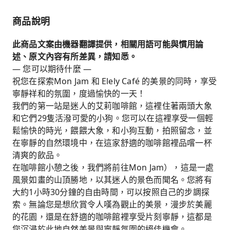
花園，展示各種品種和色彩繽紛的花卉。這裡是攝
商品說明
影愛好者的理想之地。
此商品文案由機器翻譯提供，相關用語可能與慣用論
述、原文內容有所差異，請知悉。
— 您可以期待什麼 —
祝您在探索Mon Jam 和 Elely Café 的美景的同時，享受
寧靜祥和的氛圍，度過愉快的一天！
我們的第一站是迷人的艾莉咖啡館，這裡住著兩頭大象
和它們29隻活潑可愛的小狗。您可以在這裡享受一個輕
鬆愉快的時光，餵餵大象，和小狗互動，拍照留念，並
在寧靜的自然環境中，在這家舒適的咖啡館裡品嚐一杯
清爽的飲品。
在咖啡館小憩之後，我們將前往Mon Jam），這是一處
風景如畫的山頂勝地，以其迷人的景色而聞名。您將有
大約1小時30分鐘的自由時間，可以按照自己的步調探
索。無論您是想欣賞令人嘆為觀止的美景，漫步於美麗
的花園，還是在舒適的咖啡館裡享受片刻寧靜，這都是
您沉浸於此地自然美景與寧靜氛圍的絕佳機會。