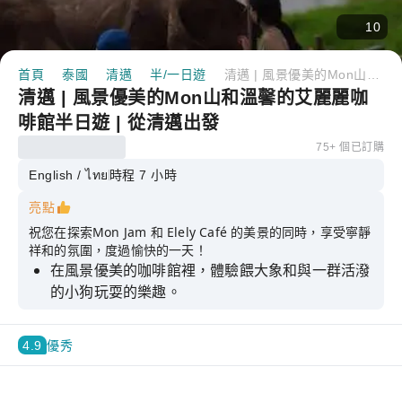
10
首頁
泰國
清邁
半/一日遊
清邁 | 風景優美的Mon山和溫馨的艾麗麗咖啡館半日遊 | 從清邁出發
清邁 | 風景優美的Mon山和溫馨的艾麗麗咖
啡館半日遊 | 從清邁出發
75+ 個已訂購
English / ไทย
時程 7 小時
亮點
祝您在探索Mon Jam 和 Elely Café 的美景的同時，享受寧靜
祥和的氛圍，度過愉快的一天！
在風景優美的咖啡館裡，體驗餵大象和與一群活潑
的小狗玩耍的樂趣。
你可以花100泰銖餵大象香蕉和甘蔗。
4.9
優秀
在Mon，您可以欣賞周圍山脈和山谷的壯麗全景，
以及美麗的花園。
在Mon花園捕捉當天完美瞬間，這裡有生機勃勃的