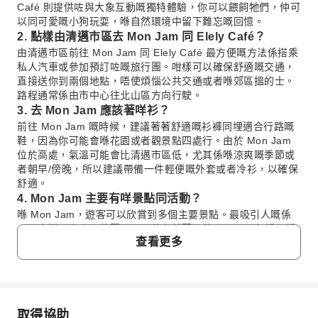
Café 則提供咗與大象互動嘅獨特體驗，你可以餵飼牠們，仲可
以同可愛嘅小狗玩耍，喺自然環境中留下難忘嘅回憶。
2. 點樣由清邁市區去 Mon Jam 同 Elely Café？
由清邁市區前往 Mon Jam 同 Elely Café 最方便嘅方法係搭乘
私人汽車或參加預訂咗嘅旅行團。咁樣可以確保舒適嘅交通，
直接送你到兩個地點，唔使煩惱公共交通或者喺郊區搵的士。
路程通常係由市中心往北山區方向行駛。
3. 去 Mon Jam 應該著咩衫？
前往 Mon Jam 嘅時候，建議著著舒適嘅衫褲同埋適合行路嘅
鞋，因為你可能會喺花園或者觀景點四處行。由於 Mon Jam
位於高處，氣溫可能會比清邁市區低，尤其係喺涼爽嘅季節或
者朝早/傍晚，所以建議帶備一件輕便嘅外套或者冷衫，以確保
舒適。
4. Mon Jam 主要有咩景點同活動？
喺 Mon Jam，遊客可以欣賞到多個主要景點。最吸引人嘅係
四周山巒同山谷嘅壯麗全景。仲有美麗嘅花園，展示各種品種
查看更多
同顏色嘅花卉，係影相嘅好地方。附近亦有幾間舒適嘅咖啡
館，讓你可以坐低慢慢享受寧靜嘅氛圍，同時品嚐當地嘅飲
品，沉醉喺自然美景之中。
5. 遊覽 Mon Jam 大約需要幾耐時間？
Mon Jam 本身大約建議預留 1 小時 30 分鐘嘅自由活動時
取得協助
間。咁樣足夠讓你悠閒咁逛吓花園、欣賞全景、喺咖啡館飲杯