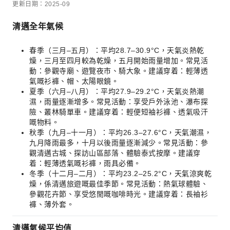
更新日期：2025-09
清邁全年氣候
春季（三月–五月）：平均28.7–30.9°C，天氣炎熱乾
燥，三月至四月較為乾燥，五月開始雨量增加。常見活
動：參觀寺廟、遊覽夜市、騎大象。建議穿着：輕薄透
氣嘅衫褲、帽、太陽眼鏡。
夏季（六月–八月）：平均27.9–29.2°C，天氣炎熱潮
濕，雨量逐漸增多。常見活動：享受戶外泳池、瀑布探
險、叢林騎單車。建議穿着：輕便短袖衫褲、透氣吸汗
嘅物料。
秋季（九月–十一月）：平均26.3–27.6°C，天氣潮濕，
九月降雨最多，十月以後雨量逐漸減少。常見活動：參
觀清邁古城、探訪山區部落、體驗泰式按摩。建議穿
着：輕薄透氣嘅衫褲，雨具必備。
冬季（十二月–二月）：平均23.2–25.2°C，天氣涼爽乾
燥，係清邁旅遊嘅最佳季節。常見活動：熱氣球體驗、
參觀花卉節、享受悠閒嘅咖啡時光。建議穿着：長袖衫
褲、薄外套。
清邁氣候平均值