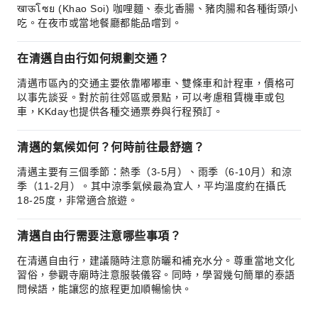
खाऊโซย (Khao Soi) 咖哩麵、泰北香腸、豬肉腸和各種街頭小
吃。在夜市或當地餐廳都能品嚐到。
在清邁自由行如何規劃交通？
清邁市區內的交通主要依靠嘟嘟車、雙條車和計程車，價格可
以事先談妥。對於前往郊區或景點，可以考慮租賃機車或包
車，KKday也提供各種交通票券與行程預訂。
清邁的氣候如何？何時前往最舒適？
清邁主要有三個季節：熱季（3-5月）、雨季（6-10月）和涼
季（11-2月）。其中涼季氣候最為宜人，平均溫度約在攝氏
18-25度，非常適合旅遊。
清邁自由行需要注意哪些事項？
在清邁自由行，建議隨時注意防曬和補充水分。尊重當地文化
習俗，參觀寺廟時注意服裝儀容。同時，學習幾句簡單的泰語
問候語，能讓您的旅程更加順暢愉快。