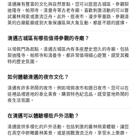
清邁擁有豐富的文化與自然景點。您可以逛逛古城區，參觀契
迪隆寺、帕邢寺、清曼寺等古老寺廟。喜歡刺激活動的可以嘗
試叢林飛索或激流泛舟。此外，逛夜市、漫步寧曼路、參觀清
萊的白廟藍廟或到大象保護區與大象互動，都是不錯的選擇。
清邁古城區有哪些值得參觀的寺廟？
以塔佩門為起點，清邁古城區內有多座歷史悠久的寺廟，包括
契迪隆寺、帕邢寺和清曼寺，都非常值得細心遊覽，感受其獨
特的歷史氛圍。
如何體驗清邁的夜市文化？
清邁有許多熱鬧的夜市，例如塔佩夜市和週日夜市。您可以在
這裡品嚐道地的泰北美食，購買特色紀念品，感受當地熱鬧的
夜生活氛圍。
在清邁可以體驗哪些戶外活動？
清邁提供多樣化的戶外活動，包括刺激的叢林飛索體驗，讓您
在高空中俯瞰叢林美景，或是挑戰激流泛舟，享受水上樂趣。