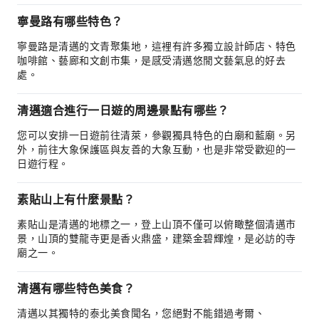
寧曼路有哪些特色？
寧曼路是清邁的文青聚集地，這裡有許多獨立設計師店、特色
咖啡館、藝廊和文創市集，是感受清邁悠閒文藝氣息的好去
處。
清邁適合進行一日遊的周邊景點有哪些？
您可以安排一日遊前往清萊，參觀獨具特色的白廟和藍廟。另
外，前往大象保護區與友善的大象互動，也是非常受歡迎的一
日遊行程。
素貼山上有什麼景點？
素貼山是清邁的地標之一，登上山頂不僅可以俯瞰整個清邁市
景，山頂的雙龍寺更是香火鼎盛，建築金碧輝煌，是必訪的寺
廟之一。
清邁有哪些特色美食？
清邁以其獨特的泰北美食聞名，您絕對不能錯過考爾、