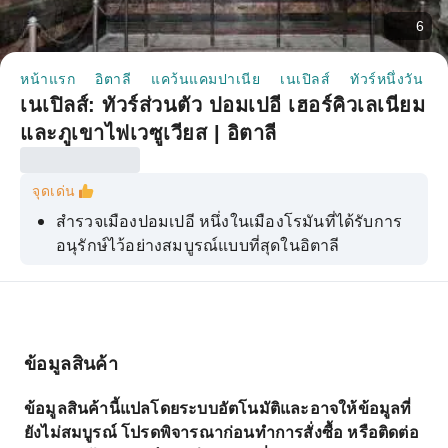
6
หน้าแรก
อิตาลี
แคว้นแคมปาเนีย
เนเปิลส์
ทัวร์หนึ่งวัน
เนเปิลส์: ทัวร์ส่วนตัว ปอมเปอี เฮอร์คิวเลเนียม
และภูเขาไฟเวซูเวียส | อิตาลี
จุดเด่น
สำรวจเมืองปอมเปอี หนึ่งในเมืองโรมันที่ได้รับการ
อนุรักษ์ไว้อย่างสมบูรณ์แบบที่สุดในอิตาลี
เยี่ยมชมภูเขาไฟวิสุเวียสและชมความเคลื่อนไหว
ของภูเขาไฟที่ยังคุกรุ่นอยู่
ไปชมบ้านของเทพฟอนและโรงละครกลางแจ้งเก่า
แก่กันเถอะ
ข้อมูลสินค้า
เดินไปตามเส้นทางเดียวกับที่พลเมืองของ
ข้อมูลสินค้านี้แปลโดยระบบอัตโนมัติและอาจให้ข้อมูลที่
สาธารณรัฐโรมันเคยเดิน
ยังไม่สมบูรณ์ โปรดพิจารณาก่อนทำการสั่งซื้อ หรือติดต่อ