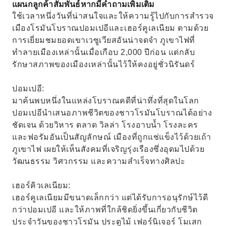
แผนกลูกค้าสัมพันธ์หากมีคำถามเพิ่มเติม
ใช้เวลาหนึ่งวันที่น่าสนใจและให้ความรู้ไปกับการสำรวจ
เมืองโรมันโบราณปอมเปอีและเฮอร์คูเลเนียม ตามด้วย
การเยี่ยมชมยอดเขาเวซูเวียสอันน่าจดจำ ภูเขาไฟที่
ทำลายเมืองเหล่านั้นเมื่อเกือบ 2,000 ปีก่อน แต่กลับ
รักษาสภาพของเมืองเหล่านั้นไว้ให้คงอยู่ชั่วนิรันดร์
ปอมเปอี:
มาค้นพบหนึ่งในแหล่งโบราณคดีที่น่าทึ่งที่สุดในโลก
ปอมเปอีนำเสนอภาพชีวิตของชาวโรมันโบราณได้อย่าง
ชัดเจน ด้วยวิหาร ตลาด วิลล่า โรงอาบน้ำ โรงละคร
และฟอรัมอันเป็นสัญลักษณ์ เมืองที่ถูกแช่แข็งไว้ด้วยเถ้า
ภูเขาไฟ เผยให้เห็นสังคมที่เจริญรุ่งเรืองซึ่งอุดมไปด้วย
วัฒนธรรม วิศวกรรม และความสำเร็จทางศิลปะ
เฮอร์คิวเลเนียม:
เฮอร์คูเลเนียมมีขนาดเล็กกว่า แต่ได้รับการอนุรักษ์ไว้ดี
กว่าปอมเปอี และให้ภาพที่ใกล้ชิดยิ่งขึ้นเกี่ยวกับชีวิต
ประจำวันของชาวโรมัน ประตูไม้ เฟอร์นิเจอร์ โมเสก