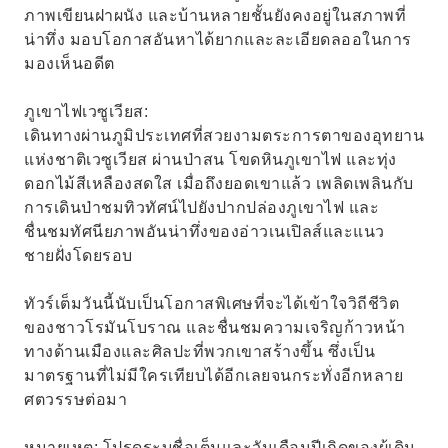
ภาพเขียนฝาผนัง และบ้านหลายชั้นยังคงอยู่ในสภาพที่
น่าทึ่ง มอบโอกาสอันหาได้ยากและละเอียดลออในการ
มองเห็นอดีต
ภูเขาไฟเวซูเวียส:
เดินทางผ่านภูมิประเทศที่สวยงามตระการตาของอุทยาน
แห่งชาติเวซูเวียส ผ่านป่าสน โขดหินภูเขาไฟ และทุ่ง
ดอกไม้สีเหลืองสดใส เมื่อถึงยอดเขาแล้ว เพลิดเพลินกับ
การเดินป่าชมทิวทัศน์ไปยังปากปล่องภูเขาไฟ และ
ชื่นชมทัศนียภาพอันน่าทึ่งของอ่าวเนเปิลส์และแนว
ชายฝั่งโดยรอบ
ทัวร์เต็มวันนี้นับเป็นโอกาสพิเศษที่จะได้เข้าใจวิถีชีวิต
ของชาวโรมันโบราณ และชื่นชมความเจริญก้าวหน้า
ทางด้านเมืองและศิลปะที่พวกเขาสร้างขึ้น ซึ่งเป็น
มาตรฐานที่ไม่มีใครเทียบได้อีกเลยจนกระทั่งอีกหลาย
ศตวรรษต่อมา
หมายเหตุ: โปรดระบุชื่อเต็มและวันเดือนปีเกิดของผู้เดิน