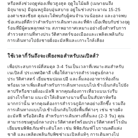
หรือหลังช่วงฤดูท่องเที่ยวสูงสุด ฤดูใบไม้ผลิ (เมษายนถึง
มิถุนายน) มีอุณหภูมิอบอุ่นสบาย อยู่ในช่วงประมาณ 15-25
องศาเซลเซียส คุณจะได้พบกับผู้คนจำนวนน้อยลง และอาจพบ
ข้อเสนอที่ดีกว่าสำหรับการเดินทางและที่พัก เมื่อเทียบกับช่วงฤดู
ร้อนที่มีผู้คนพลุกพล่าน สภาพอากาศเหมาะอย่างยิ่งสำหรับการ
สำรวจสถานที่ทางประวัติศาสตร์ของเมืองและเพลิดเพลินกับ
การเดินทางไปยังชายฝั่งอะมัลฟีและเกาะใกล้เคียง
ใช้เวลากี่วันถึงจะเพียงพอสำหรับเนเปิลส์?
เพื่อประสบการณ์ที่สมดุล 3-4 วันเป็นเวลาที่เหมาะสมสำหรับ
เนเปิลส์ ประเทศอิตาลี เพื่อให้สามารถสำรวจศูนย์กลาง
ประวัติศาสตร์ เยี่ยมชมปอมเปอี และลิ้มลองอาหารท้องถิ่น
พร้อมเวลาเพิ่มเติมสำหรับการเดินทางแบบไปเช้าเย็นกลับไปยัง
คาปรีหรือชายฝั่งอะมัลฟี หากคุณต้องการเที่ยวแบบเร่งรีบ
อย่างไรก็ตาม แนะนำให้เดินทางนานขึ้นเป็นสัปดาห์หรือ
มากกว่านั้น หากคุณต้องการสำรวจภูมิภาคอย่างลึกซึ้ง รวมถึง
การเดินทางแบบไปเช้าเย็นกลับไปยังพื้นที่ต่างๆ เช่น ชายฝั่ง
อะมัลฟี หรืออิสเคีย สำหรับการเดินทางที่สั้นลง (2-3 วัน) คุณ
สามารถชมศูนย์กลางประวัติศาสตร์พร้อมประวัติศาสตร์โรมัน
เยี่ยมชมพิพิธภัณฑ์ระดับโลก เช่น พิพิธภัณฑ์โบราณคดีแห่ง
ชาติ และเพลิดเพลินกับพิซซ่าเนเปิลส์แท้ๆ การเดินทางไป