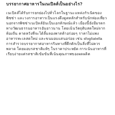
บรรยากาศอาหารในเนเปิลส์เป็นอย่างไร?
เนเปิลส์ได้รับการยกย่องไปทั่วโลกในฐานะแหล่งกำเนิดของ
พิซซ่า และวงการอาหารเป็นแรงดึงดูดหลักสำหรับนักท่องเที่ยว
นอกจากพิซซ่าเนเปิลส์อันเป็นเอกลักษณ์แล้ว เมืองนี้ยังมีมรดก
ทางวัฒนธรรมอาหารอันยาวนาน โดยเน้นวัตถุดิบสดใหม่จาก
ท้องถิ่น คาดหวังที่จะได้ลิ้มลองพาสต้าอร่อยๆ ราคาไม่แพง
อาหารทะเลสดใหม่ และขนมอบแสนอร่อย เช่น sfogliatella
การสำรวจบรรยากาศอาหารริมทางที่คึกคักเป็นสิ่งที่ไม่ควร
พลาด โดยมอบรสชาติแท้ๆ ในราคาประหยัด การเน้นอาหารที่
เรียบง่ายแต่รสชาติเข้มข้นที่เน้นคุณภาพของผลผลิต