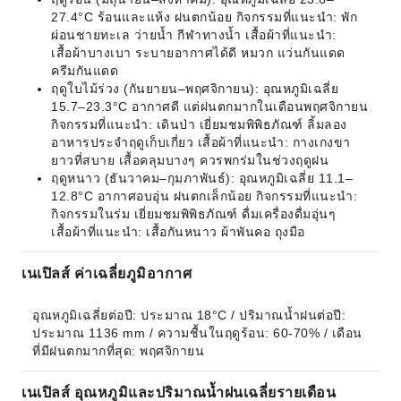
27.4°C ร้อนและแห้ง ฝนตกน้อย กิจกรรมที่แนะนำ: พัก
ผ่อนชายทะเล ว่ายน้ำ กีฬาทางน้ำ เสื้อผ้าที่แนะนำ:
เสื้อผ้าบางเบา ระบายอากาศได้ดี หมวก แว่นกันแดด
ครีมกันแดด
ฤดูใบไม้ร่วง (กันยายน–พฤศจิกายน): อุณหภูมิเฉลี่ย
15.7–23.3°C อากาศดี แต่ฝนตกมากในเดือนพฤศจิกายน
กิจกรรมที่แนะนำ: เดินป่า เยี่ยมชมพิพิธภัณฑ์ ลิ้มลอง
อาหารประจำฤดูเก็บเกี่ยว เสื้อผ้าที่แนะนำ: กางเกงขา
ยาวที่สบาย เสื้อคลุมบางๆ ควรพกร่มในช่วงฤดูฝน
ฤดูหนาว (ธันวาคม–กุมภาพันธ์): อุณหภูมิเฉลี่ย 11.1–
12.8°C อากาศอบอุ่น ฝนตกเล็กน้อย กิจกรรมที่แนะนำ:
กิจกรรมในร่ม เยี่ยมชมพิพิธภัณฑ์ ดื่มเครื่องดื่มอุ่นๆ
เสื้อผ้าที่แนะนำ: เสื้อกันหนาว ผ้าพันคอ ถุงมือ
เนเปิลส์ ค่าเฉลี่ยภูมิอากาศ
อุณหภูมิเฉลี่ยต่อปี: ประมาณ 18°C / ปริมาณน้ำฝนต่อปี: 
ประมาณ 1136 mm / ความชื้นในฤดูร้อน: 60-70% / เดือน
ที่มีฝนตกมากที่สุด: พฤศจิกายน
เนเปิลส์ อุณหภูมิและปริมาณน้ำฝนเฉลี่ยรายเดือน