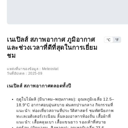
เนเปิลส์ สภาพอากาศ ภูมิอากาศ
°C
°F
และช่วงเวลาที่ดีที่สุดในการเยี่ยม
ชม
แหล่งที่มาของข้อมูล：Meteostat
วันที่อัปเดต：2025-09
เนเปิลส์ สภาพอากาศตลอดทั้งปี
ฤดูใบไม้ผลิ (มีนาคม–พฤษภาคม): อุณหภูมิเฉลี่ย 12.5–
18.9°C อากาศอบอุ่นสบาย ฝนตกปานกลาง กิจกรรมที่
แนะนำ: ท่องเที่ยวสถานที่ประวัติศาสตร์ ชมทัศนียภาพ
ทะเลเมดิเตอร์เรเนียน ลิ้มลองอาหารท้องถิ่น เสื้อผ้าที่
แนะนำ: เสื้อคลุมเบา เสื้อแขนยาว รองเท้าที่สบาย
ฤดูร้อน (มิถุนายน–สิงหาคม): อุณหภูมิเฉลี่ย 23.6–