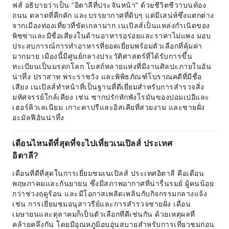
ฟส์ อธิบายว่าเป็น "อิตาลีที่ประจันหน้า" ด้วยชีวิตชีวาบนท้อง
ถนน ตลาดที่คึกคัก และบรรยากาศที่ดิบๆ แต่มีเสน่ห์ซึ่งแตกต่าง
จากเมืองท่องเที่ยวที่ขัดเกลามาก เนเปิลส์เป็นแหล่งกำเนิดของ
พิซซ่าและมีชื่อเสียงในด้านอาหารอร่อยและราคาไม่แพง มอบ
ประสบการณ์การทำอาหารที่ยอดเยี่ยมพร้อมตัวเลือกที่คุ้มค่า
มากมาย เมืองนี้มีศูนย์กลางประวัติศาสตร์ที่ได้รับการขึ้น
ทะเบียนเป็นมรดกโลก โบสถ์หลายแห่งที่มีงานศิลปะภายในอัน
น่าทึ่ง ปราสาท พระราชวัง และพิพิธภัณฑ์โบราณคดีที่มีชื่อ
เสียง เนเปิลส์ทำหน้าที่เป็นฐานที่ดีเยี่ยมสำหรับการสำรวจสิ่ง
มหัศจรรย์ใกล้เคียง เช่น ซากปรักหักพังโรมันของปอมเปอีและ
เฮอร์คิวเลเนียม เกาะคาปรีและอิสเคียที่สวยงาม และชายฝั่ง
อะมัลฟีอันน่าทึ่ง
เดือนไหนดีที่สุดที่จะไปเที่ยวเนเปิลส์ ประเทศ
อิตาลี?
เดือนที่ดีที่สุดในการเยี่ยมชมเนเปิลส์ ประเทศอิตาลี คือเดือน
พฤษภาคมและกันยายน ซึ่งมีสภาพอากาศที่น่ารื่นรมย์ ผู้คนน้อย
กว่าช่วงฤดูร้อน และมีโอกาสเพลิดเพลินกับกิจกรรมกลางแจ้ง
เช่น การเยี่ยมชมอนุสาวรีย์และการสำรวจชายฝั่ง เดือน
เมษายนและตุลาคมก็เป็นตัวเลือกที่ดีเช่นกัน ด้วยเหตุผลที่
คล้ายคลึงกัน โดยมีอุณหภูมิอบอุ่นสบายสำหรับการเที่ยวชมก่อน