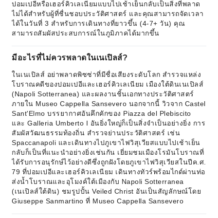
ปอมเปอีหรือเฮอร์คิวเลเนียมแบบไปเช้าเย็นกลับเป็นสิ่งที่พลาด
ไม่ได้สำหรับผู้ที่ชื่นชอบประวัติศาสตร์ และคุณสามารถจัดเวลา
ได้ในวันที่ 3 สำหรับการเดินทางที่ยาวขึ้น (4-7+ วัน) คุณ
สามารถสัมผัสประสบการณ์ในภูมิภาคได้มากขึ้น
มีอะไรที่ไม่ควรพลาดในเนเปิลส์?
ในเนเปิลส์ อย่าพลาดพิซซ่าที่มีชื่อเสียงระดับโลก สำรวจแหล่ง
โบราณคดีของปอมเปอีและเฮอร์คิวเลเนียม เมืองใต้ดินเนเปิลส์
(Napoli Sotterranea) และผลงานชิ้นเอกทางประวัติศาสตร์
ภายใน Museo Cappella Sansevero นอกจากนี้ วิวจาก Castel
Sant'Elmo บรรยากาศอันคึกคักของ Piazza del Plebiscito
และ Galleria Umberto I อันยิ่งใหญ่ก็เป็นสิ่งจำเป็นอย่างยิ่ง การ
สัมผัสวัฒนธรรมท้องถิ่น สำรวจย่านประวัติศาสตร์ เช่น
Spaccanapoli และเดินทางไปภูเขาไฟวิสุเวียสแบบไปเช้าเย็น
กลับก็เป็นที่แนะนำอย่างยิ่งเช่นกัน เยี่ยมชมเมืองโรมันโบราณที่
ได้รับการอนุรักษ์ไว้อย่างดีซึ่งถูกฝังโดยภูเขาไฟวิสุเวียสในปีค.ศ.
79 ที่ปอมเปอีและเฮอร์คิวเลเนียม เดินทางทัวร์พร้อมไกด์ผ่านท่อ
ส่งน้ำโบราณและอุโมงค์ใต้เมืองกับ Napoli Sotterranea
(เนเปิลส์ใต้ดิน) ชมรูปปั้น Veiled Christ อันเป็นสัญลักษณ์โดย
Giuseppe Sanmartino ที่ Museo Cappella Sansevero