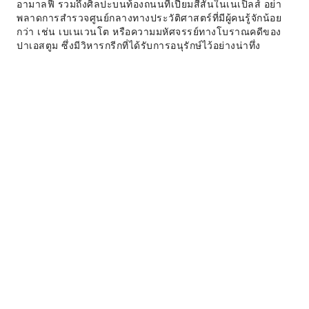
อามาลฟี รวมถึงศิลปะบนท้องถนนที่เปี่ยมสีสันในเนเปิลส์ อย่า
พลาดการสำรวจศูนย์กลางทางประวัติศาสตร์ที่มีผู้คนรู้จักน้อย
กว่า เช่น เบเนเวนโต หรือความมหัศจรรย์ทางโบราณคดีของ
ปาเอสตูม ซึ่งมีวิหารกรีกที่ได้รับการอนุรักษ์ไว้อย่างน่าทึ่ง