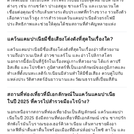
ตั๋วที่ดีเยี่ยม ในเนเปิลส์ รถไฟจะวิ่งบ่อยไปยังจุดหมายปลายทาง
ต่างๆ เช่น กาแซร์ตา ปาเอสตูม ซาแลร์โน และเบเนเวนโต
เชื่อมต่อคุณเข้ากับเส้นทางระดับประเทศที่กว้างขวาง รวมถึงตัว
เลือกความเร็วสูง การสำรวจแคว้นแคมปาเนียด้วยรถไฟมี
ประสิทธิภาพและช่วยให้คุณได้ชมสถานที่สำคัญหลายแห่ง
แคว้นแคมปาเนียมีชื่อเสียงโด่งดังที่สุดในเรื่องใด?
แคว้นแคมปาเนียมีชื่อเสียงโด่งดังที่สุดในเรื่องอ่าวที่สวยงาม
รวมถึงอ่าวเนเปิลส์ อ่าวซาแลร์โน และอ่าวโปลิกาสโตร
นอกจากนี้ยังเป็นที่รู้จักในเรื่องหมู่เกาะที่สวยงาม ได้แก่ คาปรี
อิสเคีย และโปรซิคา ภูมิศาสตร์ที่เป็นเอกลักษณ์ของภูมิภาคและ
ทำเลที่ตั้งบนทะเลติร์เรเนียนมีส่วนทำให้มีชื่อเสียง ควบคู่ไปกับ
แหล่งประวัติศาสตร์อันยาวนานและวัฒนธรรมที่เปี่ยมสีสัน
สถานที่ท่องเที่ยวที่มีเอกลักษณ์ในแคว้นแคมปาเนีย
ในปี 2025 ที่ควรไปสำรวจมีอะไรบ้าง?
นอกเหนือจากสถานที่ท่องเที่ยวอันเป็นสัญลักษณ์ แคว้นแคมปา
เนียในปี 2025 ยังมีสถานที่ท่องเที่ยวที่มีเอกลักษณ์ เช่น ซากปรัก
หักพังโรมันโบราณของเฮอร์คิวลาเนียม เส้นทางชายฝั่งอา
มาลฟีที่น่าตื่นตาตื่นใจพร้อมเมืองที่มีเสน่ห์อย่างโพซิ ตาโน และ