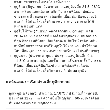
กางเกงขายาวหรือกระโปรงที่สบายๆ
ฤดูร้อน (มิถุนายน–สิงหาคม): อุณหภูมิเฉลี่ย 24.5–28°C
อากาศร้อนและแห้ง แดดจัด กิจกรรมที่นิยม: พักผ่อน
ชายทะเล ลิ้มลองอาหารท้องถิ่น เยี่ยมชมเมืองปอมเปอี
แนะนำให้สวมใส่: เสื้อผ้าบางเบา ระบายอากาศได้ดี
หมวก แว่นกันแดด
ฤดูใบไม้ร่วง (กันยายน–พฤศจิกายน): อุณหภูมิเฉลี่ย
20.1–14.5°C อากาศดี แต่เดือนพฤศจิกายนฝนตกมาก
ที่สุด กิจกรรมที่นิยม: เก็บเกี่ยวองุ่น ชิมไวน์ เพลิดเพลิน
กับทัศนียภาพธรรมชาติในฤดูใบไม้ร่วง แนะนำให้สวม
ใส่: เสื้อคลุมบางๆ กางเกงขายาวหรือกระโปรงที่สบายๆ
ฤดูหนาว (ธันวาคม–กุมภาพันธ์): อุณหภูมิเฉลี่ย 9.4–
11.3°C อากาศอบอุ่นและชื้น ฝนตกเป็นบางครั้ง กิจกรรม
ที่นิยม: เยี่ยมชมพิพิธภัณฑ์ สถานที่ท่องเที่ยวในร่ม
แนะนำให้สวมใส่: เสื้อกันหนาว ผ้าพันคอ ถุงมือ
แคว้นแคมปาเนีย ค่าเฉลี่ยภูมิอากาศ
อุณหภูมิเฉลี่ยต่อปี: ประมาณ 17.8°C / ปริมาณน้ำฝนต่อปี: 
ประมาณ 1272 mm / ความชื้นในฤดูร้อน: 60-70% / เดือน
ที่มีฝนตกมากที่สุด: พฤศจิกายน