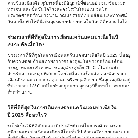
คาปรีและอิสเคีย ภูมิภาคนี้ยังมีอัญมณีที่ซ่อนอยู่ เช่น ซุ้มประตู
ทราจัน และขั้นบันไดโรงละครโรมันในเบเนเวนโต
ประวัติศาสตร์อันยาวนาน วัฒนธรรมที่เปี่ยมสีสัน และทิวทัศน์
อันน่าทึ่ง ทำให้ที่นี่เป็นจุดหมายปลายทางในอิตาลีที่พลาดไม่ได้
ช่วงเวลาที่ดีที่สุดในการเยือนแคว้นแคมปาเนียในปี
2025 คือเมื่อใด?
ช่วงเวลาที่ดีที่สุดในการเยือนแคว้นแคมปาเนียในปี 2025 ขึ้นอยู่
กับความชอบด้านสภาพอากาศของคุณ ในช่วงฤดูร้อน เดือน
กรกฎาคมและสิงหาคม อุณหภูมิจะสูงถึง 28°C เป็นประจำ
สำหรับความอบอุ่นที่สบายโดยไม่มีความร้อนจัด ลองพิจารณา
เดือนมีนาคม เมษายน ตุลาคม หรือพฤศจิกายน ซึ่งอุณหภูมิจะอยู่
ที่ประมาณ 18°C แม้ในช่วงฤดูหนาว อุณหภูมิก็แทบไม่เคยลดลง
ต่ำกว่า 14°C
วิธีที่ดีที่สุดในการเดินทางรอบแคว้นแคมปาเนียใน
ปี 2025 คืออะไร?
รถไฟเป็นวิธีที่ดีเยี่ยมและมีประสิทธิภาพในการเดินทางรอบ
ภูมิภาคแคมปาเนียและอิตาลีโดยทั่วไป ด้วยเครือข่ายและระบบ