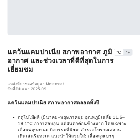
แคว้นแคมปาเนีย สภาพอากาศ ภูมิ
°C
°F
อากาศ และช่วงเวลาที่ดีที่สุดในการ
เยี่ยมชม
แหล่งที่มาของข้อมูล：Meteostat
วันที่อัปเดต：2025-09
แคว้นแคมปาเนีย สภาพอากาศตลอดทั้งปี
ฤดูใบไม้ผลิ (มีนาคม–พฤษภาคม): อุณหภูมิเฉลี่ย 11.5–
19.1°C อากาศอบอุ่น แต่ฝนตกค่อนข้างมาก โดยเฉพาะ
เดือนพฤษภาคม กิจกรรมที่นิยม: สำรวจโบราณสถาน
เดินเล่นริมทะเล แนะนำให้สวมใส่: เสื้อคลุมเบาๆ