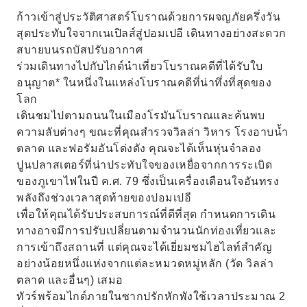
ก้าวเข้าสู่ประวัติศาสตร์โบราณด้วยการผจญภัยครึ่งวัน
สุดประทับใจจากเนเปิลส์สู่ปอมเปอี เดินทางอย่างสะดวก
สบายบนรถบัสปรับอากาศ
ร่วมเดินทางไปกับไกด์นำเที่ยวโบราณคดีที่ได้รับใบ
อนุญาต* ในหนึ่งในแหล่งโบราณคดีที่น่าทึ่งที่สุดของ
โลก
เดินชมไปตามถนนในเมืองโรมันโบราณและค้นพบ
ความลับต่างๆ ขณะที่คุณสำรวจวิลล่า วิหาร โรงอาบน้ำ
ตลาด และฟอรัมอันโด่งดัง คุณจะได้เห็นหุ่นจำลอง
ปูนปลาสเตอร์ที่น่าประทับใจของเหยื่อจากการระเบิด
ของภูเขาไฟในปี ค.ศ. 79 ซึ่งเป็นเครื่องเตือนใจอันทรง
พลังถึงช่วงเวลาสุดท้ายของปอมเปอี
เพื่อให้คุณได้รับประสบการณ์ที่ดีที่สุด กำหนดการเดิน
ทางอาจมีการปรับเปลี่ยนตามจำนวนนักท่องเที่ยวและ
การเข้าถึงสถานที่ แต่คุณจะได้เยี่ยมชมไฮไลท์สำคัญ
อย่างน้อยหนึ่งแห่งจากแต่ละหมวดหมู่หลัก (วัด วิลล่า
ตลาด และอื่นๆ) เสมอ
ทัวร์พร้อมไกด์ภายในซากปรักหักพังใช้เวลาประมาณ 2