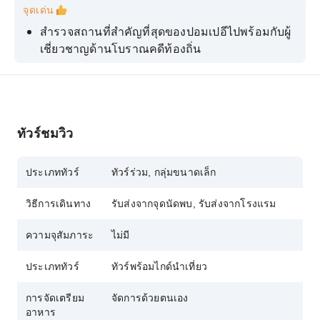
จุดเด่น
สำรวจสถานที่สำคัญที่สุดของปอมเปอีไปพร้อมกับผู้
เชี่ยวชาญด้านโบราณคดีท้องถิ่น
เลือกทัวร์แบบ VIP, ทัวร์กลุ่มเล็ก หรือทัวร์กลุ่มปกติ
เพื่อประสบการณ์ที่ปรับแต่งตามความต้องการของ
คุณ
เลือกเวลาท่องเที่ยวได้ตามสะดวก พร้อมรถรับส่ง
ทัวร์ชมวิว
ปรับอากาศที่สะดวกสบาย
ไม่ต้องต่อคิวที่เคาน์เตอร์จำหน่ายตั๋วของปอมเปอี
ประเภททัวร์
ทัวร์ร่วม, กลุ่มขนาดเล็ก
เพื่อการเข้าชมที่สะดวกสบาย
วิธีการเดินทาง
รับส่งจากจุดนัดพบ, รับส่งจากโรงแรม
เยี่ยมชมโรงงานผลิตเครื่องประดับคาเมโอและชม
ช่างฝีมือประดิษฐ์เครื่องประดับสไตล์โรมัน
ความจุสัมภาระ
ไม่มี
ประเภททัวร์
ทัวร์พร้อมไกด์นำเที่ยว
การจัดเตรียม
จัดการด้วยตนเอง
อาหาร