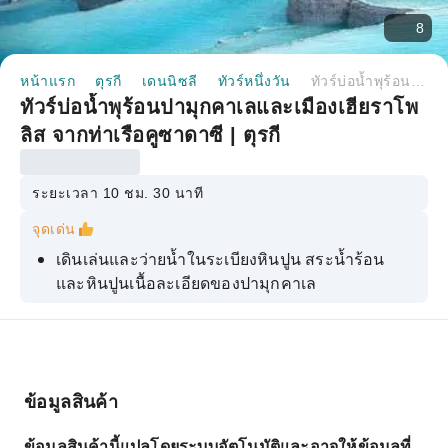
8
หน้าแรก
ตุรกี
เดนนิซลี
ทัวร์หนึ่งวัน
ทัวร์บ่อน้ำพุร้อนปามุกคาเลและเมืองเฮียราโพลิส จากท่าเรือคูซาดาซี | ตุรกี
ทัวร์บ่อน้ำพุร้อนปามุกคาเลและเมืองเฮียราโพ
ลิส จากท่าเรือคูซาดาซี | ตุรกี
ระยะเวลา 10 ชม. 30 นาที
จุดเด่น
เดินเล่นและว่ายน้ำในระเบียงหินปูน สระน้ำร้อน
และหินปูนเนื้อละเอียดของปามุกคาเล
สำรวจวิหารอพอลโล วิหารน้ำ และโรงละครใน
เมืองเฮียราโพลิส
สัมผัสความสดชื่นที่สระน้ำโบราณคลีโอพัตรา ซึ่ง
ขึ้นชื่อเรื่องน้ำที่ช่วยฟื้นฟูร่างกาย
ข้อมูลสินค้า
ข้อมูลสินค้านี้แปลโดยระบบอัตโนมัติและอาจให้ข้อมูลที่