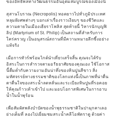
ของอิทธิพลทางวัฒนธรรมอันอุดมสมบูรณ์ของเมืองนี้
สุสานโบราณ (Necropolis) ทอดยาวไปทั่วภูมิประเทศ
หลุมฝังศพต่างๆ บอกเล่าเรื่องราวเงียบๆ ของชีวิตและ
ความตายในเมืองเฮียราโพลิส สุดท้ายนี้ วิหารนักบุญฟิ
ลิป (Martyrium of St. Philip) เป็นสถานที่สำหรับการ
ใคร่ครวญ เป็นอนุสรณ์สถานที่มีความหมายลึกซึ้งอย่าง
แท้จริง
เมื่อการทัวร์พร้อมไกด์นำเที่ยวเสร็จสิ้น คุณจะได้รับ
อิสระในการสำรวจตามอ1ัธยาศัยของคุณเอง ใช้โอกาส
นี้ดื่มด่ำกับความงามอันน่าทึ่งของหินปูนสีขาว สิ่ง
มหัศจรรย์ทางธรรมชาติของโลกแห่งนี้เป็นภาพที่น่าตื่น
ตาตื่นใจของสระน้ำลดหลั่นและระเบียงหินปูนที่รอคอย
ให้คุณก้าวเท้าเข้าไป และมอบโอกาสพิเศษในการอาบ
น้ำในน้ำพุร้อน
เพื่อสัมผัสพลังบำบัดของน้ำพุธรรมชาติในปามุกคาเลอ
ย่างเต็มที่ ลองไปเยี่ยมชมสระน้ำคลีโอพัตราดู ด้วยค่า