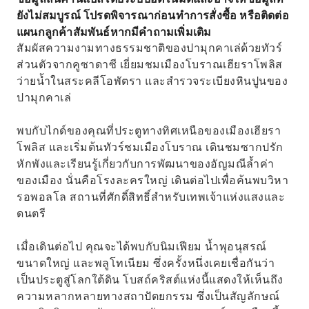
ยังไม่สมบูรณ์ โปรดพิจารณาก่อนทำการสั่งซื้อ หรือติดต่อ
แผนกลูกค้าสัมพันธ์หากมีคำถามเพิ่มเติม
สัมผัสความงามทางธรรมชาติของปามุกคาเล่ด้วยทัวร์
ส่วนตัวจากคูซาดาซี เยี่ยมชมเมืองโบราณเฮียราโพลิส
ว่ายน้ำในสระคลีโอพัตรา และสำรวจระเบียงหินปูนของ
ปามุกคาเล่
พบกับไกด์ของคุณที่ประตูทางทิศเหนือของเมืองเฮียรา
โพลิส และเริ่มต้นทัวร์ชมเมืองโบราณ เดินชมซากปรัก
หักพังและเรียนรู้เกี่ยวกับการพัฒนาของอัญมณีล้ำค่า
ของเมือง นั่นคือโรงละครใหญ่ เดินต่อไปเพื่อค้นพบวิหา
รอพอลโล สถานที่ศักดิ์สิทธิ์สำหรับเทพเจ้าแห่งแสงและ
ดนตรี
เมื่อเดินต่อไป คุณจะได้พบกับนิมเฟียม น้ำพุอนุสรณ์
ขนาดใหญ่ และพลูโทเนียม ซึ่งครั้งหนึ่งเคยเชื่อกันว่า
เป็นประตูสู่โลกใต้ดิน โบสถ์คริสต์แห่งนี้แสดงให้เห็นถึง
ความหลากหลายทางสถาปัตยกรรม ซึ่งเป็นสัญลักษณ์