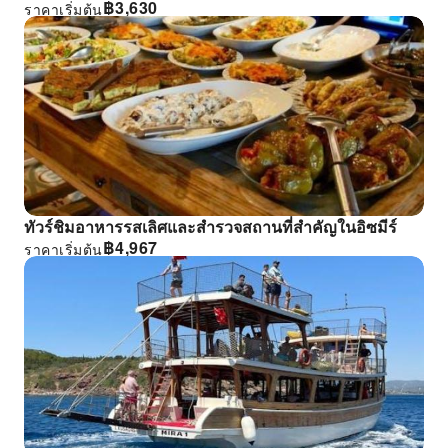
฿
3,630
ราคาเริ่มต้น
ทัวร์ชิมอาหารรสเลิศและสํารวจสถานที่สําคัญในอิซมีร์
฿
4,967
ราคาเริ่มต้น