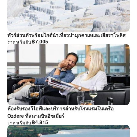
ทัวร์ส่วนตัวพร้อมไกด์นําเที่ยวปามุกคาเลและเฮียราโพลิส
฿
7,005
ราคาเริ่มต้น
ห้องรับรองวีไอพีและบริการสําหรับโรงแรมในเครือ
Ozdere ที่สนามบินอิซเมียร์
฿
4,815
ราคาเริ่มต้น