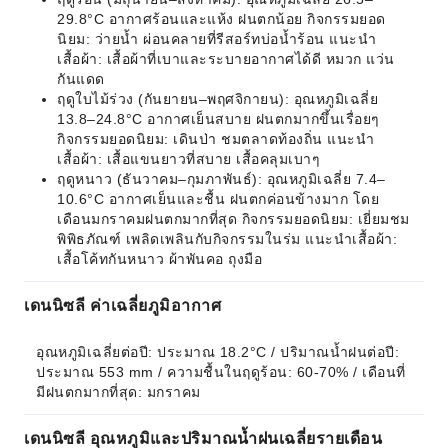
29.8°C อากาศร้อนและแห้ง ฝนตกน้อย กิจกรรมยอด
นิยม: ว่ายน้ำ ผ่อนคลายที่รีสอร์ทบ่อน้ำร้อน แนะนำ
เสื้อผ้า: เสื้อผ้าที่เบาและระบายอากาศได้ดี หมวก แว่น
กันแดด
ฤดูใบไม้ร่วง (กันยายน–พฤศจิกายน): อุณหภูมิเฉลี่ย
13.8–24.8°C อากาศเย็นสบาย ฝนตกมากขึ้นเรื่อยๆ
กิจกรรมยอดนิยม: เดินป่า ชมตลาดท้องถิ่น แนะนำ
เสื้อผ้า: เสื้อแขนยาวที่สบาย เสื้อคลุมเบาๆ
ฤดูหนาว (ธันวาคม–กุมภาพันธ์): อุณหภูมิเฉลี่ย 7.4–
10.6°C อากาศเย็นและชื้น ฝนตกค่อนข้างมาก โดย
เดือนมกราคมฝนตกมากที่สุด กิจกรรมยอดนิยม: เยี่ยมชม
พิพิธภัณฑ์ เพลิดเพลินกับกิจกรรมในร่ม แนะนำเสื้อผ้า:
เสื้อโค้ทกันหนาว ผ้าพันคอ ถุงมือ
เดนนิซลี ค่าเฉลี่ยภูมิอากาศ
อุณหภูมิเฉลี่ยต่อปี: ประมาณ 18.2°C / ปริมาณน้ำฝนต่อปี: 
ประมาณ 553 mm / ความชื้นในฤดูร้อน: 60-70% / เดือนที่
มีฝนตกมากที่สุด: มกราคม
เดนนิซลี อุณหภูมิและปริมาณน้ำฝนเฉลี่ยรายเดือน