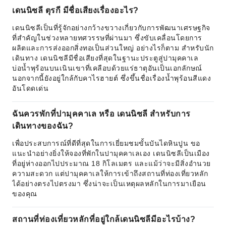
เดนนิซลี ตุรกี มีชื่อเสียงเรื่องอะไร?
เดนนิซลีเป็นที่รู้จักอย่างกว้างขวางเกี่ยวกับการพัฒนาเศรษฐกิจ
ที่สำคัญในช่วงหลายทศวรรษที่ผ่านมา ซึ่งขับเคลื่อนโดยการ
ผลิตและการส่งออกสิ่งทอเป็นส่วนใหญ่ อย่างไรก็ตาม สำหรับนัก
เดินทาง เดนนิซลีมีชื่อเสียงที่สุดในฐานะประตูสู่ปามุคคาเล
บ่อน้ำพุร้อนบนเนินเขาที่เคลือบด้วยแร่ธาตุอันเป็นเอกลักษณ์
นอกจากนี้ยังอยู่ใกล้กับคาไรฮายต์ ซึ่งขึ้นชื่อเรื่องน้ำพุร้อนสีแดง
อันโดดเด่น
ฉันควรพักที่ปามุคคาเล หรือ เดนนิซลี สำหรับการ
เดินทางของฉัน?
เพื่อประสบการณ์ที่ดีที่สุดในการเยี่ยมชมขั้นบันไดหินปูน ขอ
แนะนำอย่างยิ่งให้จองที่พักในปามุคคาเลเอง เดนนิซลีเป็นเมือง
ที่อยู่ห่างออกไปประมาณ 18 กิโลเมตร และแม้ว่าจะมีสิ่งอำนวย
ความสะดวก แต่ปามุคคาเลให้การเข้าถึงสถานที่ท่องเที่ยวหลัก
ได้อย่างตรงไปตรงมา ซึ่งน่าจะเป็นเหตุผลหลักในการมาเยือน
ของคุณ
สถานที่ท่องเที่ยวหลักที่อยู่ใกล้เดนนิซลีมีอะไรบ้าง?