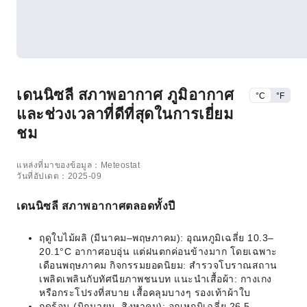
เดนนิซลี สภาพอากาศ ภูมิอากาศ
°C
°F
และช่วงเวลาที่ดีที่สุดในการเยี่ยม
ชม
แหล่งที่มาของข้อมูล：Meteostat
วันที่อัปเดต：2025-09
เดนนิซลี สภาพอากาศตลอดทั้งปี
ฤดูใบไม้ผลิ (มีนาคม–พฤษภาคม): อุณหภูมิเฉลี่ย 10.3–
20.1°C อากาศอบอุ่น แต่ฝนตกค่อนข้างมาก โดยเฉพาะ
เดือนพฤษภาคม กิจกรรมยอดนิยม: สำรวจโบราณสถาน
เพลิดเพลินกับทัศนียภาพชนบท แนะนำเสื้อผ้า: กางเกง
หรือกระโปรงที่สบาย เสื้อคลุมบางๆ รองเท้าผ้าใบ
ฤดูร้อน (มิถุนายน–สิงหาคม): อุณหภูมิเฉลี่ย 26.5–