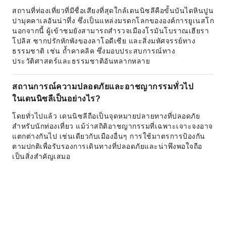
สถานที่ท่องเที่ยวที่มีชื่อเสียงที่สุดใกล้เดนนิซลีคือขั้นบันไดหินปูน
ปามุคคาเลอันน่าทึ่ง ซึ่งเป็นแหล่งมรดกโลกขององค์การยูเนสโก
นอกจากนี้ ผู้เข้าชมยังสามารถสำรวจเมืองโรมันโบราณเฮียรา
โปลิส ซากปรักหักพังของลาโอดีเซีย และสิ่งมหัศจรรย์ทาง
ธรรมชาติ เช่น ถ้ำคาคลิค ซึ่งมอบประสบการณ์ทาง
ประวัติศาสตร์และธรรมชาติอันหลากหลาย
สถานการณ์ความปลอดภัยและอาชญากรรมทั่วไป
ในเดนนิซลีเป็นอย่างไร?
โดยทั่วไปแล้ว เดนนิซลีถือเป็นจุดหมายปลายทางที่ปลอดภัย
สำหรับนักท่องเที่ยว แม้ว่าสถิติอาชญากรรมที่เฉพาะเจาะจงอาจ
แตกต่างกันไป เช่นเดียวกับเมืองอื่นๆ การใช้มาตรการป้องกัน
ตามปกติเพื่อรับรองการเดินทางที่ปลอดภัยและน่าพึงพอใจถือ
เป็นสิ่งสำคัญเสมอ