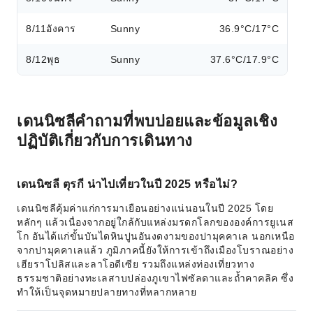
8/11
อังคาร
Sunny
36.9°C/17°C
8/12
พุธ
Sunny
37.6°C/17.9°C
เดนนิซลีคำถามที่พบบ่อยและข้อมูลเชิง
ปฏิบัติเกี่ยวกับการเดินทาง
เดนนิซลี ตุรกี น่าไปเที่ยวในปี 2025 หรือไม่?
เดนนิซลีคุ้มค่าแก่การมาเยือนอย่างแน่นอนในปี 2025 โดย
หลักๆ แล้วเนื่องจากอยู่ใกล้กับแหล่งมรดกโลกขององค์การยูเนส
โก อันได้แก่ขั้นบันไดหินปูนอันงดงามของปามุคคาเล นอกเหนือ
จากปามุคคาเลแล้ว ภูมิภาคนี้ยังให้การเข้าถึงเมืองโบราณอย่าง
เฮียราโปลิสและลาโอดีเซีย รวมถึงแหล่งท่องเที่ยวทาง
ธรรมชาติอย่างทะเลสาบปล่องภูเขาไฟซัลดาและถ้ำคาคลิค ซึ่ง
ทำให้เป็นจุดหมายปลายทางที่หลากหลาย