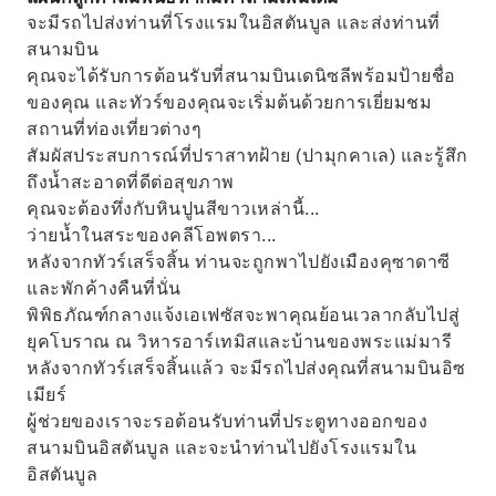
จะมีรถไปส่งท่านที่โรงแรมในอิสตันบูล และส่งท่านที่
สนามบิน
คุณจะได้รับการต้อนรับที่สนามบินเดนิซลีพร้อมป้ายชื่อ
ของคุณ และทัวร์ของคุณจะเริ่มต้นด้วยการเยี่ยมชม
สถานที่ท่องเที่ยวต่างๆ
สัมผัสประสบการณ์ที่ปราสาทฝ้าย (ปามุกคาเล) และรู้สึก
ถึงน้ำสะอาดที่ดีต่อสุขภาพ
คุณจะต้องทึ่งกับหินปูนสีขาวเหล่านี้...
ว่ายน้ำในสระของคลีโอพตรา...
หลังจากทัวร์เสร็จสิ้น ท่านจะถูกพาไปยังเมืองคุซาดาซี
และพักค้างคืนที่นั่น
พิพิธภัณฑ์กลางแจ้งเอเฟซัสจะพาคุณย้อนเวลากลับไปสู่
ยุคโบราณ ณ วิหารอาร์เทมิสและบ้านของพระแม่มารี
หลังจากทัวร์เสร็จสิ้นแล้ว จะมีรถไปส่งคุณที่สนามบินอิซ
เมียร์
ผู้ช่วยของเราจะรอต้อนรับท่านที่ประตูทางออกของ
สนามบินอิสตันบูล และจะนำท่านไปยังโรงแรมใน
อิสตันบูล