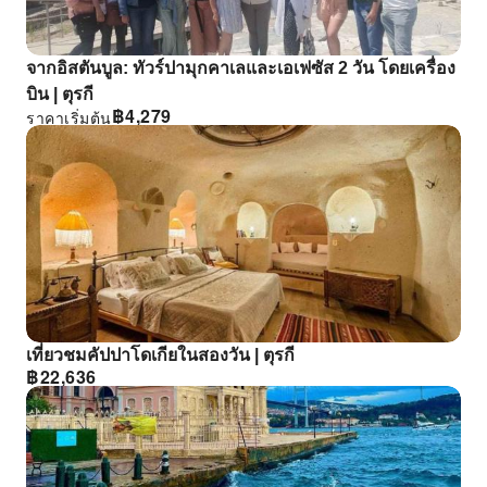
จากอิสตันบูล: ทัวร์ปามุกคาเลและเอเฟซัส 2 วัน โดยเครื่อง
บิน | ตุรกี
฿
4,279
ราคาเริ่มต้น
เที่ยวชมคัปปาโดเกียในสองวัน | ตุรกี
฿
22,636