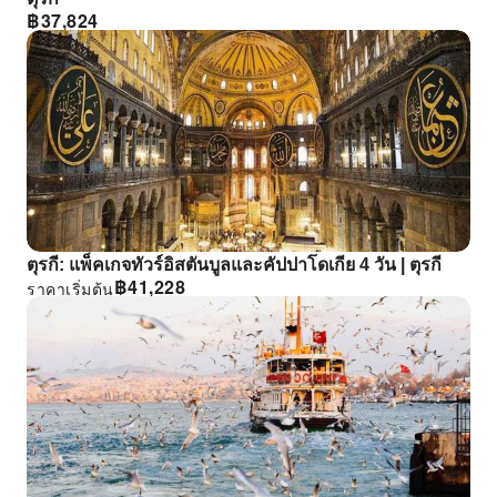
฿
37,824
ตุรกี: แพ็คเกจทัวร์อิสตันบูลและคัปปาโดเกีย 4 วัน | ตุรกี
฿
41,228
ราคาเริ่มต้น