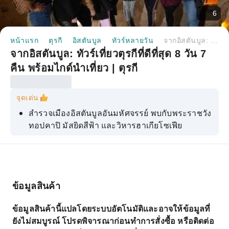
6
หน้าแรก
ตุรกี
อิสตันบูล
ทัวร์หลายวัน
จากอิสตันบูล: ทัวร์เที่ยวตุรกีที่ดีที่สุด 8 วัน 7 คืน พร้อมไกด์นำเที่ยว | ตุรกี
จากอิสตันบูล: ทัวร์เที่ยวตุรกีที่ดีที่สุด 8 วัน 7
คืน พร้อมไกด์นำเที่ยว | ตุรกี
จุดเด่น
สำรวจเมืองอิสตันบูลอันมหัศจรรย์ พบกับพระราชวัง
ทอปคาปิ มัสยิดสีฟ้า และวิหารฮาเกียโซเฟีย
ค้นพบความงามทางธรรมชาติของคัปปาโดเกีย โก
เรเม และเมืองใต้ดินแห่งนั้น
เยี่ยมชมเมืองคอนยา บ้านเกิดของระบำเดอร์วิชหมุน
วน
ข้อมูลสินค้า
ไปชมเมืองเอเฟซัสและโรงละครใหญ่ ห้องสมุดเซล
ข้อมูลสินค้านี้แปลโดยระบบอัตโนมัติและอาจให้ข้อมูลที่
ซัส วิหารฮาดริอาน และสถานที่อื่นๆ
ยังไม่สมบูรณ์ โปรดพิจารณาก่อนทำการสั่งซื้อ หรือติดต่อ
สำรวจเมืองโบราณเฮียราโพลิสของกรีกที่มีระเบียง