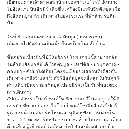
เยี่ยมชมศาลเจ้าคาทอลิกบ้านของพระแม่มารี เดินทาง
ไปยังสนามบินอิซมีร์ เพื่อขึ้นเครื่องบินกลับอิสตันบูล เมื่อ
ถึงอิสตันบูลแล้ว เดินทางไปยังโรงแรมที่พักสำหรับคืน
นั้น
วันที่ 8: ออกเดินทางจากอิสตันบูล (อาหารเช้า)
เดินทางไปยังสนามบินเพื่อขึ้นเครื่องบินกลับบ้าน
ขึ้นอยู่กับเที่ยวบินที่มีให้บริการ โปรแกรมนี้สามารถจัด
ในลำดับย้อนกลับได้ (อิสตันบูล - เอเฟซัส - ปามุกคาเล -
คอนยา - คัปปาโดเกีย) โดยจะเยี่ยมชมสถานที่เดียวกัน
เดินทางมาถึงวันเสาร์: ทัวร์อิสตันบูลจะสิ้นสุดในวันศุกร์
ส่วนเที่ยวบินจากอิสตันบูลไปอิซมีร์จะเป็นวันที่สองของ
การเดินทาง
อัปเดตสำหรับโบสถ์เซนต์โซเฟีย: ขณะนี้ไม่อนุญาตให้มี
การนำเที่ยวแบบสดๆ ในโบสถ์เซนต์โซเฟียอีกต่อไปแล้ว
ผู้เข้าชมต้องมีสมาร์ทโฟนและหูฟัง หูฟังมีจำหน่ายใน
ราคา 3.5 ดอลลาร์สหรัฐ ระบบจะคล้ายกับระบบนำเที่ยว
ด้วยเสียง ผู้เข้าชมที่ไม่มีสมาร์ทโฟนจะต้องสังเกตป้าย