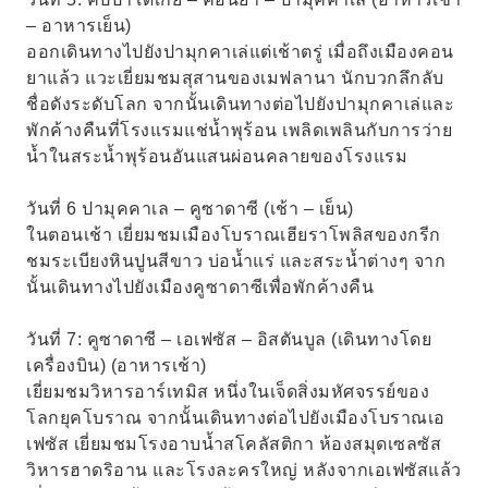
– อาหารเย็น)
ออกเดินทางไปยังปามุกคาเล่แต่เช้าตรู่ เมื่อถึงเมืองคอน
ยาแล้ว แวะเยี่ยมชมสุสานของเมฟลานา นักบวกลึกลับ
ชื่อดังระดับโลก จากนั้นเดินทางต่อไปยังปามุกคาเล่และ
พักค้างคืนที่โรงแรมแช่น้ำพุร้อน เพลิดเพลินกับการว่าย
น้ำในสระน้ำพุร้อนอันแสนผ่อนคลายของโรงแรม
วันที่ 6 ปามุคคาเล – คูซาดาซี (เช้า – เย็น)
ในตอนเช้า เยี่ยมชมเมืองโบราณเฮียราโพลิสของกรีก
ชมระเบียงหินปูนสีขาว บ่อน้ำแร่ และสระน้ำต่างๆ จาก
นั้นเดินทางไปยังเมืองคูซาดาซีเพื่อพักค้างคืน
วันที่ 7: คูซาดาซี – เอเฟซัส – อิสตันบูล (เดินทางโดย
เครื่องบิน) (อาหารเช้า)
เยี่ยมชมวิหารอาร์เทมิส หนึ่งในเจ็ดสิ่งมหัศจรรย์ของ
โลกยุคโบราณ จากนั้นเดินทางต่อไปยังเมืองโบราณเอ
เฟซัส เยี่ยมชมโรงอาบน้ำสโคลัสติกา ห้องสมุดเซลซัส
วิหารฮาดริอาน และโรงละครใหญ่ หลังจากเอเฟซัสแล้ว