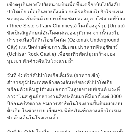
เช้าตรู่เดินทางไปยังสนามบินเพื่อขึ้นเครื่องบินไปยังคัป
ปาโดเกีย เมื่อเดินทางถึงแล้ว จะมีรถรับส่งไปยังโรงแรม
ของคุณ เริ่มต้นด้วยการเยี่ยมชมปล่องภูเขาไฟสามพี่น้อง
(Three Sisters Fairy Chimneys) ในเมืองอูร์กุป (Urgup)
ซึ่งเป็นสัญลักษณ์อันโดดเด่นของภูมิภาค จากนั้นลงไป
สำรวจเมืองใต้ดินโอซโคนัค (Ozkonak Underground
City) และปิดท้ายด้วยการเยี่ยมชมปราสาทหินอูชิซาร์
(Uchisar Rock Castle) เพื่อชมทิวทัศน์มุมกว้างของ
หุบเขา พักค้างคืนในโรงแรมถ้ำ
วันที่ 4: ทัวร์คัปปาโดเกียเต็มวัน (อาหารเช้า)
สำรวจภูมิประเทศคล้ายดวงจันทร์ของคัปปาโดเกีย
พร้อมด้วยหินรูปร่างแปลกตาในหุบเขาเดฟเรนต์ แวะที่
อาวาโนส ศูนย์กลางงานศิลปะดินเผาที่มีมาตั้งแต่ 3000
ปีก่อนคริสตกาล ชมการสาธิตในโรงงานปั้นดินเผาแบบ
ดั้งเดิม ในช่วงบ่าย เยี่ยมชมพิพิธภัณฑ์กลางแจ้งโกเรเม
พักค้างคืนในโรงแรมถ้ำ
วันที่ 5: คัปปาโดเกีย – คอนย่า – ปามุคคาเล (อาหารเช้า