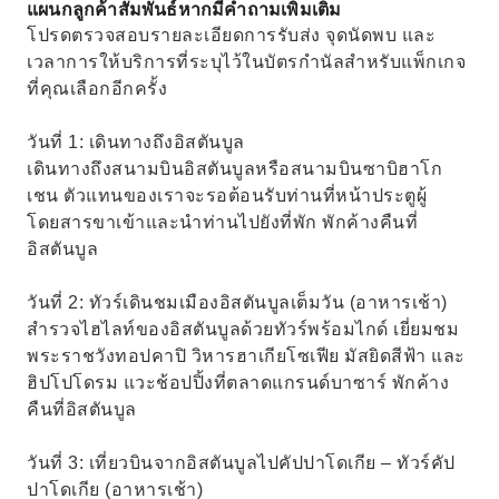
แผนกลูกค้าสัมพันธ์หากมีคำถามเพิ่มเติม
สีขาวและสระน้ำ
โปรดตรวจสอบรายละเอียดการรับส่ง จุดนัดพบ และ
เวลาการให้บริการที่ระบุไว้ในบัตรกำนัลสำหรับแพ็กเกจ
ที่คุณเลือกอีกครั้ง
วันที่ 1: เดินทางถึงอิสตันบูล
เดินทางถึงสนามบินอิสตันบูลหรือสนามบินซาบิฮาโก
เชน ตัวแทนของเราจะรอต้อนรับท่านที่หน้าประตูผู้
โดยสารขาเข้าและนำท่านไปยังที่พัก พักค้างคืนที่
อิสตันบูล
วันที่ 2: ทัวร์เดินชมเมืองอิสตันบูลเต็มวัน (อาหารเช้า)
สำรวจไฮไลท์ของอิสตันบูลด้วยทัวร์พร้อมไกด์ เยี่ยมชม
พระราชวังทอปคาปิ วิหารฮาเกียโซเฟีย มัสยิดสีฟ้า และ
ฮิปโปโดรม แวะช้อปปิ้งที่ตลาดแกรนด์บาซาร์ พักค้าง
คืนที่อิสตันบูล
วันที่ 3: เที่ยวบินจากอิสตันบูลไปคัปปาโดเกีย – ทัวร์คัป
ปาโดเกีย (อาหารเช้า)