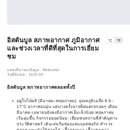
อิสตันบูล สภาพอากาศ ภูมิอากาศ
°C
°F
และช่วงเวลาที่ดีที่สุดในการเยี่ยม
ชม
แหล่งที่มาของข้อมูล：Meteostat
วันที่อัปเดต：2025-09
อิสตันบูล สภาพอากาศตลอดทั้งปี
ฤดูใบไม้ผลิ (มีนาคม–พฤษภาคม): อุณหภูมิเฉลี่ย 8.6–
17°C อากาศอบอุ่น แต่บางครั้งอาจมีฝนตกปรอยๆ เดือน
มีนาคม-เมษายนยังคงมีอากาศเย็นเล็กน้อย พฤษภาคม
เริ่มอุ่นขึ้น กิจกรรมยอดนิยม: เยี่ยมชมสถานที่สำคัญทาง
ประวัติศาสตร์ เดินเล่นริมช่องแคบบอสฟอรัส สำรวจ
ตลาด แนะนำให้สวมใส่: เสื้อคลุมเบา เสื้อแขนยาว