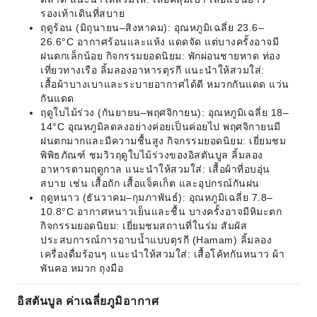
รองเท้าเดินที่สบาย
ฤดูร้อน (มิถุนายน–สิงหาคม): อุณหภูมิเฉลี่ย 23.6–
26.6°C อากาศร้อนและแห้ง แดดจัด แต่บางครั้งอาจมี
ฝนตกเล็กน้อย กิจกรรมยอดนิยม: พักผ่อนชายหาด ท่อง
เที่ยวทางเรือ ลิ้มลองอาหารตุรกี แนะนำให้สวมใส่:
เสื้อผ้าบางเบาและระบายอากาศได้ดี หมวกกันแดด แว่น
กันแดด
ฤดูใบไม้ร่วง (กันยายน–พฤศจิกายน): อุณหภูมิเฉลี่ย 18–
14°C อุณหภูมิลดลงอย่างค่อยเป็นค่อยไป พฤศจิกายนมี
ฝนตกมากและมีความชื้นสูง กิจกรรมยอดนิยม: เยี่ยมชม
พิพิธภัณฑ์ ชมวิวฤดูใบไม้ร่วงของอิสตันบูล ลิ้มลอง
อาหารตามฤดูกาล แนะนำให้สวมใส่: เสื้อผ้าที่อบอุ่น
สบาย เช่น เสื้อถัก เสื้อแจ็คเก็ต และอุปกรณ์กันฝน
ฤดูหนาว (ธันวาคม–กุมภาพันธ์): อุณหภูมิเฉลี่ย 7.8–
10.8°C อากาศหนาวเย็นและชื้น บางครั้งอาจมีหิมะตก
กิจกรรมยอดนิยม: เยี่ยมชมสถานที่ในร่ม สัมผัส
ประสบการณ์การอาบน้ำแบบตุรกี (Hamam) ลิ้มลอง
เครื่องดื่มร้อนๆ แนะนำให้สวมใส่: เสื้อโค้ทกันหนาว ผ้า
พันคอ หมวก ถุงมือ
อิสตันบูล ค่าเฉลี่ยภูมิอากาศ