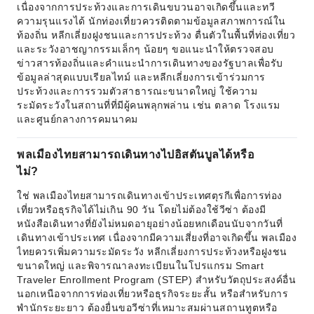
เนื่องจากการประท้วงและการเดินขบวนอาจเกิดขึ้นและทวี
ความรุนแรงได้ นักท่องเที่ยวควรติดตามข้อมูลสภาพการณ์ใน
ท้องถิ่น หลีกเลี่ยงฝูงชนและการประท้วง ตื่นตัวในพื้นที่ท่องเที่ยว
และระวังอาชญากรรมเล็กๆ น้อยๆ ขอแนะนำให้ตรวจสอบ
ข่าวสารท้องถิ่นและคำแนะนำการเดินทางของรัฐบาลเพื่อรับ
ข้อมูลล่าสุดแบบเรียลไทม์ และหลีกเลี่ยงการเข้าร่วมการ
ประท้วงและการรวมตัวสาธารณะขนาดใหญ่ ใช้ความ
ระมัดระวังในสถานที่ที่มีผู้คนพลุกพล่าน เช่น ตลาด โรงแรม
และศูนย์กลางการคมนาคม
พลเมืองไทยสามารถเดินทางไปอิสตันบูลได้หรือ
ไม่?
ใช่ พลเมืองไทยสามารถเดินทางเข้าประเทศตุรกีเพื่อการท่อง
เที่ยวหรือธุรกิจได้ไม่เกิน 90 วัน โดยไม่ต้องใช้วีซ่า ต้องมี
หนังสือเดินทางที่ยังไม่หมดอายุอย่างน้อยหกเดือนนับจากวันที่
เดินทางเข้าประเทศ เนื่องจากมีความเสี่ยงที่อาจเกิดขึ้น พลเมือง
ไทยควรเพิ่มความระมัดระวัง หลีกเลี่ยงการประท้วงหรือฝูงชน
ขนาดใหญ่ และพิจารณาลงทะเบียนในโปรแกรม Smart
Traveler Enrollment Program (STEP) สำหรับวัตถุประสงค์อื่น
นอกเหนือจากการท่องเที่ยวหรือธุรกิจระยะสั้น หรือสำหรับการ
พำนักระยะยาว ต้องยื่นขอวีซ่าที่เหมาะสมผ่านสถานทูตหรือ