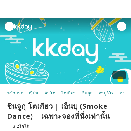
unread
notifications
4
หน้าแรก
ญี่ปุ่น
คันโต
โตเกียว
ชินจูกุ
คาบูกิโจ
อาหา
ชินจูกุ โตเกียว | เอ็นบุ (Smoke
Dance) | เฉพาะจองที่นั่งเท่านั้น
3.2
ใช้ได้