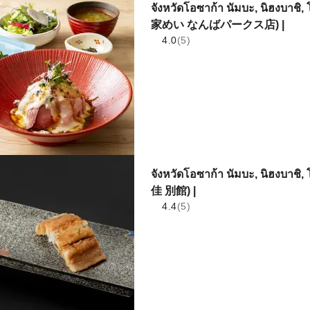
จังหวัดโอซาก้า นัมบะ, นิฮงบาชิ,
家めい なんばパークス店) |
4.0
(5)
จังหวัดโอซาก้า นัมบะ, นิฮงบาช
佳 別館) |
4.4
(5)