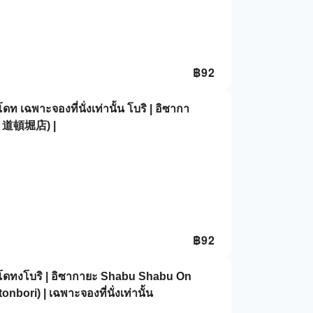
฿
92
ดท เฉพาะจองที่นั่งเท่านั้น โบริ | อิซากา
 道頓堀店) |
฿
92
, โดทงโบริ | อิซากายะ Shabu Shabu On
nbori) | เฉพาะจองที่นั่งเท่านั้น