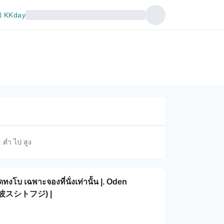
 KKday
 ต่ำ ไป สูง
ทงโบ เฉพาะจองที่นั่งเท่านั้น |. Oden
裏難波スシトフジ) |