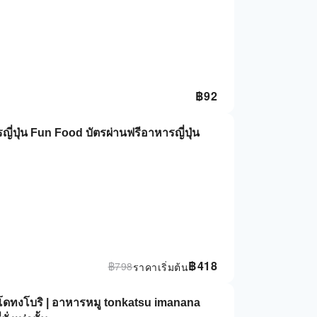
฿
92
ญี่ปุ่น Fun Food บัตรผ่านฟรีอาหารญี่ปุ่น
฿
418
฿
798
ราคาเริ่มต้น
, โดทงโบริ | อาหารหมู tonkatsu imanana