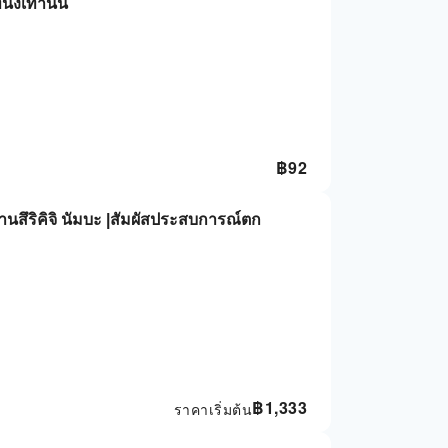
งเท่านั้น
฿
92
ร้านสึริคิจิ นัมบะ |สัมผัสประสบการณ์ตก
฿
1,333
ราคาเริ่มต้น