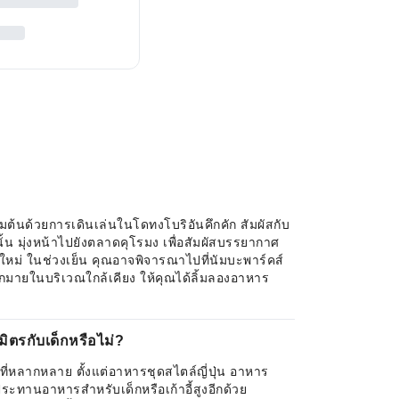
มต้นด้วยการเดินเล่นในโดทงโบริอันคึกคัก สัมผัสกับ
น มุ่งหน้าไปยังตลาดคุโรมง เพื่อสัมผัสบรรยากาศ
ใหม่ ในช่วงเย็น คุณอาจพิจารณาไปที่นัมบะพาร์คส์
ากมายในบริเวณใกล้เคียง ให้คุณได้ลิ้มลองอาหาร
ตรกับเด็กหรือไม่?
ี่หลากหลาย ตั้งแต่อาหารชุดสไตล์ญี่ปุ่น อาหาร
ทานอาหารสำหรับเด็กหรือเก้าอี้สูงอีกด้วย