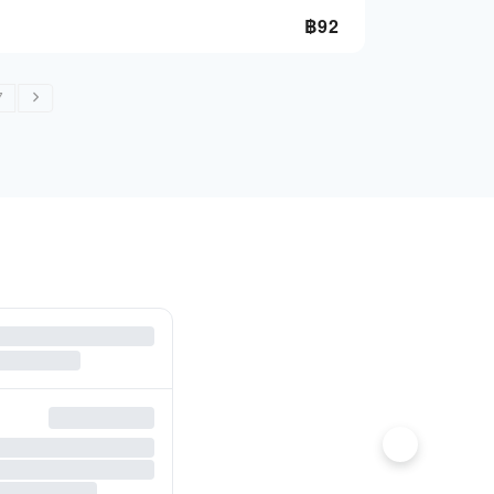
฿
92
7