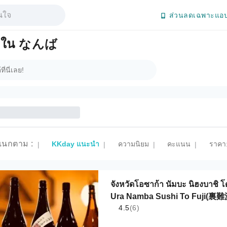
ส่วนลดเฉพาะแอป
ยมใน なんば
แนกตาม
:
KKday แนะนำ
ความนิยม
คะแนน
ราคา:
|
|
|
|
จังหวัดโอซาก้า นัมบะ นิฮงบาชิ โด
Ura Namba Sushi To Fuji(
4.5
(6)