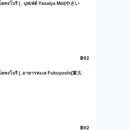
 โดทงโบริ | . บุฟเฟ่ต์ Yasaiya Mei(やさい
฿
92
ิ, โดทงโบริ |. อาหารทะเล Fukuyoshi(富久
฿
92