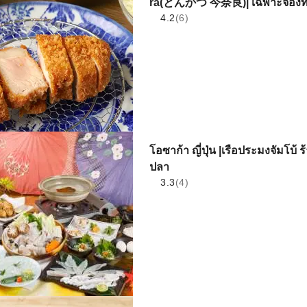
ra(とんかつ 今奈良)| เฉพาะจองที่นั่
4.2
(6)
โอซาก้า ญี่ปุ่น |เรือประมงจัมโบ้ 
ปลา
3.3
(4)