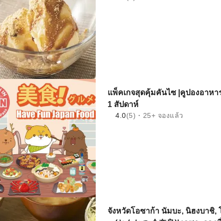
แพ็คเกจสุดคุ้มคันไซ |คูปองอาหาร
1 สัปดาห์
4.0
(5)・25+ จองแล้ว
จังหวัดโอซาก้า นัมบะ, นิฮงบาชิ