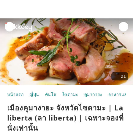
unread
notifications
21
หน้าแรก
ญี่ปุ่น
คันโต
ไซตามะ
คูมากายะ
อาหารและห้
เมืองคุมางายะ จังหวัดไซตามะ | La
liberta (ลา liberta) | เฉพาะจองที่
นั่งเท่านั้น