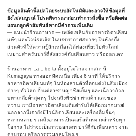
ข้อมูลสินค้านี้แปลโดยระบบอัตโนมัติและอาจให้ข้อมูลที่
ยังไม่สมบูรณ์ โปรดพิจารณาก่อนทำการสั่งซื้อ หรือติดต่อ
แผนกลูกค้าสัมพันธ์หากมีคำถามเพิ่มเติม
— แนะนำร้านอาหาร — เพลิดเพลินกับอาหารอิตาเลียน
แท้ๆ และไวน์รสเลิศ ในบรรยากาศสบายๆ ในห้องกึ่ง
ส่วนตัวที่ให้ความรู้สึกเหมือนได้ท่องเที่ยวไปทั่วโลก!
เหมาะสำหรับปาร์ตี้สังสรรค์กับเพื่อนสาว หรือออกเดท
ร้านอาหาร La Liberta ตั้งอยู่ไม่ไกลจากสถานี
Kumagaya ทางออกทิศเหนือ เพียง 6 นาที ให้บริการ
อาหารอิตาเลียนแท้ๆ ในห้องส่วนตัวที่ตกแต่งในธีมเมือง
ต่างๆ ทั่วโลก ตั้งแต่ลาซานญ่าชีสเยิ้มๆ และเนื้อวากิวอ
บทาเกลียต้าสุดหรู ไปจนถึงพิซซ่า พาสต้า และของ
หวาน เรามีอาหารอิตาเลียนต้นตำรับให้เลือกมากมาย!
นอกจากนี้เรายังมีไวน์อิตาเลียนและเครื่องดื่มอื่นๆ
หลากหลาย รวมถึงอาหารเป็นคอร์สที่เหมาะสำหรับทุก
โอกาส ไม่ว่าจะเป็นการออกเดท ปาร์ตี้กับเพื่อนสาว งาน
ครบรอบ หรือการรวมกลุ่มใหญ่ๆ