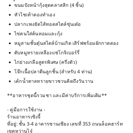
ขนมปังหน้ากุ้งสุดคลาสสิก (4 ชิ้น)
หัวไชเท้าดองทำเอง
ปลากะพงยัดไส้ทอดสไตล์ซุ่นเต๋อ
ไข่คนใส่ต้นหอมและกุ้ง
หมูสามชั้นตุ๋นสไตล์บ้านเกิด เสิร์ฟพร้อมผักกาดดอง
ตับหมูทรายเหลืองแช่โกจิเบอร์รี่
ไก่ย่างเกลือสูตรพิเศษ (ครึ่งตัว)
โจ๊กเนื้อปลาตีนลูกชิ้น (สำหรับ 4 ท่าน)
เค้กน้ำตาลทรายขาวชวนคิดถึงวันวาน
**อาหารชุดนี้รวมชา และมีค่าบริการเพิ่มเติม**
- คู่มือการใช้งาน -
ร้านอาหารเซิงจี้
ที่อยู่: ชั้น 3-4 อาคารซานเซียง เลขที่ 353 ถนนล็อคฮาร์ท
เขตหว่านไจ๋