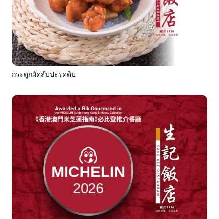
กระดูกผัดสับปะรดดิบ