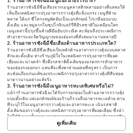
1. ร้านอาหารซังฉีมีเมนูแนะนำอะไรบ้าง?
ร้านอาหารซังฉีมีชื่อเสียงจากเมนูคลาสสิกหลายอย่างที่แสดงให้
เห็นถึงเทคนิคการปรุงอาหารกวางตุ้งที่แข็งแกร่ง เมนูที่ห้าม
พลาด ได้แก่ ซี่โครงหมูผัดอันเป็นเอกลักษณ์ ไก่เกลืออบแบบ
ดั้งเดิม และหมูลวกในซุปโกจิเบอร์รี่ที่มีรสชาติไม่เหมือนใคร
เมนูเหล่านี้ปรุงขึ้นด้วยฝีมืออันประณีต สะท้อนถึงประเพณีการ
ทำอาหารและจิตวิญญาณของฮ่องกงที่สั่งสมมานานหลายปี
2. ร้านอาหารซังฉีมีชื่อเสียงด้านอาหารประเภทใด?
ร้านอาหารซังฉีมีชื่อเสียงเป็นหลักด้านอาหารกวางตุ้งแบบคลาส
สิกและดั้งเดิม ทางร้านภูมิใจในเทคนิคการปรุงอาหารที่ยอด
เยี่ยมและน่าจดจำ ซึ่งดึงรสชาติดั้งเดิมของมรดกการทำอาหาร
ของฮ่องกงออกมา แทนที่จะพึ่งพาส่วนผสมที่หรูหรา เป็นการ
สะท้อนถึงแก่นแท้ของประเพณีการปรุงอาหารกวางตุ้งที่สืบทอด
มายาวนานอย่างแท้จริง
3. ร้านอาหารซังฉีมีเมนูอาหารทะเลพิเศษหรือไม่?
แม้ว่าร้านอาหารซังฉีจะได้รับการยกย่องในด้านอาหารกวางตุ้ง
แบบดั้งเดิม แต่เอกลักษณ์ของร้านก็รวมถึงอาหารทะเลด้วย ตาม
ที่ระบุไว้ในเมนูอาหารกวางตุ้งและอาหารทะเล เน้นรสชาติ
ดั้งเดิมของกวางตุ้งและเทคนิคการปรุงอาหารที่ยอดเยี่ยม ซึ่งนำ
ไปใช้กับเมนูทั้งหมด แขกสามารถคาดหวังเมนูกวางตุ้งคลาสสิก
หลากหลายรายการ ซึ่งอาจรวมถึงอาหารทะเลสดใหม่ที่เป็น
ดูเพิ่มเติม
ลักษณะเฉพาะของภูมิภาค