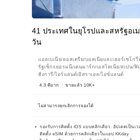
41 ประเทศในยุโรปและสหรัฐอเมร
วัน
แอลเบเนีย
ออสเตรีย
บอสเนียและเฮอร์เซโกวี
/
/
รัฐเช็ก
เยอรมนี
เดนมาร์ก
เอสโตเนีย
สเปน
ฟิ
/
/
/
/
/
ฮังการี
ไอร์แลนด์
อิสราเอล
ไอซ์แลนด์
/
/
/
4.3
ดีมาก
ขายแล้ว 10K+
ไม่สามารถยกเลิกการจองได้
รองรับการติดตั้ง iOS แบบคลิกเดียว: อัปเดตเป็นเ
ติดตั้ง eSIM ด้วยการคลิกเดียวในแอป KKday