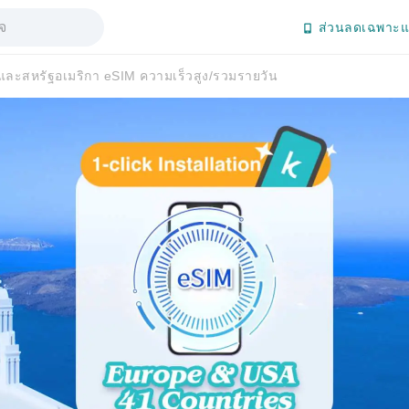
ส่วนลดเฉพาะแ
ละสหรัฐอเมริกา eSIM ความเร็วสูง/รวมรายวัน