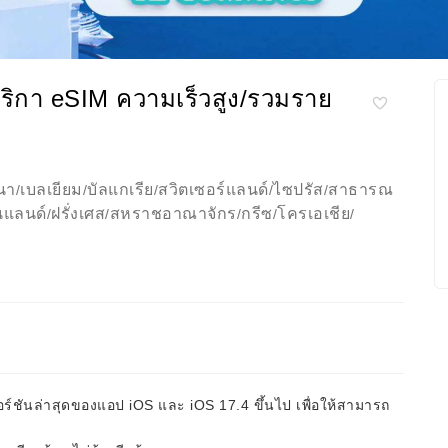
ิกา eSIM ความเร็วสูง/รวมราย
นา
เบลเยียม
บัลแกเรีย
สวิตเซอร์แลนด์
ไซปรัส
สาธารณ
/
/
/
/
/
นแลนด์
ฝรั่งเศส
สหราชอาณาจักร
กรีซ
โครเอเชีย
/
/
/
/
/
วอร์ชันล่าสุดของแอป iOS และ iOS 17.4 ขึ้นไป เพื่อให้สามารถ