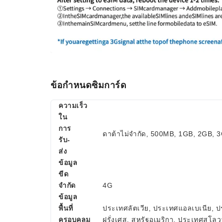
ข้อกำหนดซิมการ์ด
ความเร็ว
ใน
การ
ดาต้าไม่จำกัด, 500MB, 1GB, 2GB,
รับ-
ส่ง
ข้อมูล
ขีด
จำกัด
4G
ข้อมูล
พื้นที่
ประเทศลัตเวีย, ประเทศแอลเบเนีย, ป
ครอบคลุม
ฝรั่งเศส, สหรัฐอเมริกา, ประเทศสโล