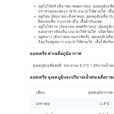
ฤดูใบไม้ผลิ (มีนาคม–พฤษภาคม): อุณหภูมิเฉลี
ปราสาทและพระราชวัง แนะนำให้สวมใส่: เสื้อ
ฤดูร้อน (มิถุนายน–สิงหาคม): อุณหภูมิเฉลี่ย
ยืดแขนสั้น กางเกงขาสั้น เสื้อผ้ากันแดด
ฤดูใบไม้ร่วง (กันยายน–พฤศจิกายน): อุณหภูมิเ
ลองอาหารท้องถิ่น แนะนำให้สวมใส่: แจ็คเก็ตเ
ฤดูหนาว (ธันวาคม–กุมภาพันธ์): อุณหภูมิเฉลี่
ร้อนในฤดูหนาว แนะนำให้สวมใส่: เสื้อโค้ทกัน
ออสเตรีย ค่าเฉลี่ยภูมิอากาศ
อุณหภูมิเฉลี่ยต่อปี: ประมาณ 8.1°C / ปริมาณน้ำฝ
ออสเตรีย อุณหภูมิและปริมาณน้ำฝนเฉลี่ยราย
เดือน
อุณหภูมิอากาศ 
มกราคม
-1.4°C