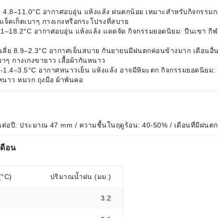
่ย 4.8–11.0°C อากาศอบอุ่น แห้งแล้ง ฝนตกน้อย เหมาะสำหรับกิจกรรมกล
แจ็คเก็ตเบาๆ กางเกงหรือกระโปรงที่สบาย
 15.1–18.2°C อากาศอบอุ่น แห้งแล้ง แดดจัด กิจกรรมยอดนิยม: ปีนเขา ก
ฉลี่ย 8.9–2.3°C อากาศเย็นสบาย กันยายนมีฝนตกค่อนข้างมาก เดือนอื่นๆ
บาๆ กางเกงขายาว เสื้อผ้ากันหนาว
ย -1.4–3.5°C อากาศหนาวเย็น แห้งแล้ง อาจมีหิมะตก กิจกรรมยอดนิยม: ส
หนาว หมวก ถุงมือ ผ้าพันคอ
นต่อปี: ประมาณ 47 mm / ความชื้นในฤดูร้อน: 40-50% / เดือนที่มีฝนตก
เดือน
(°C)
ปริมาณน้ำฝน (มม.)
3.2