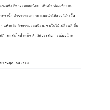
างแจ้ง กิจกรรมยอดนิยม: เดินป่า ท่องเที่ยวชม
ีฬาทางน้ำ สำรวจทะเลสาบ แนะนำให้สวมใส่: เสื้อ
 แห้งแล้ง กิจกรรมยอดนิยม: ชมใบไม้เปลี่ยนสี ลิ้ม
กี เล่นสเก็ตน้ำแข็ง สัมผัสประสบการณ์บ่อน้ำพุ
มากที่สุด: กันยายน