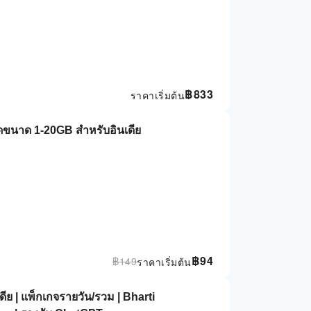
฿
833
ราคาเริ่มต้น
ัดขนาด 1-20GB สําหรับอินเดีย
฿
94
฿
149
ราคาเริ่มต้น
ีย | แพ็กเกจรายวัน/รวม | Bharti