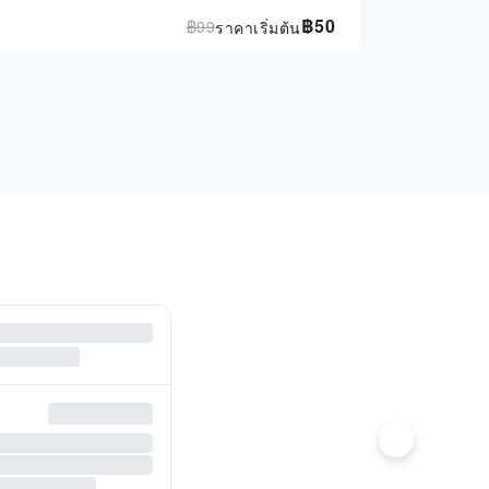
฿
50
฿
99
ราคาเริ่มต้น