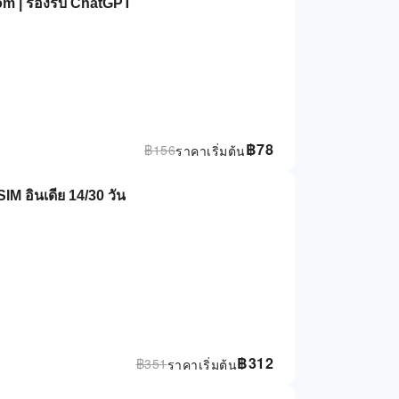
com | รองรับ ChatGPT
฿
78
฿
156
ราคาเริ่มต้น
SIM อินเดีย 14/30 วัน
฿
312
฿
351
ราคาเริ่มต้น