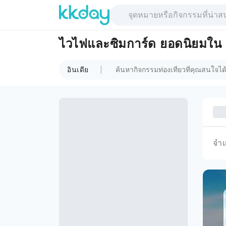
ไวไฟและซิมการ์ด ยอดนิยมใน อ
อินเดีย
จำ