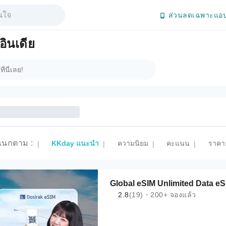
ส่วนลดเฉพาะแอป
ินเดีย
แนกตาม
:
KKday แนะนำ
ความนิยม
คะแนน
ราคา:
|
|
|
|
Global eSIM Unlimited Data e
2.8
(19)・200+ จองแล้ว