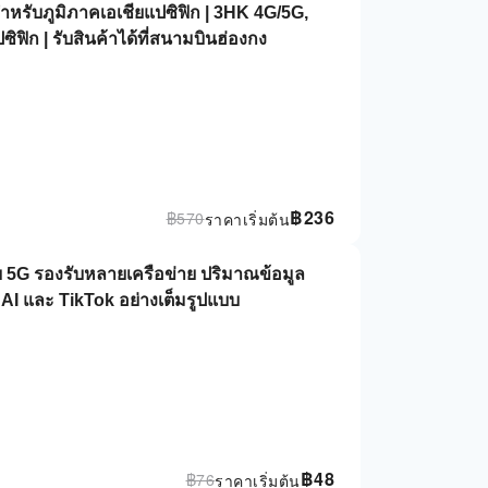
หรับภูมิภาคเอเชียแปซิฟิก | 3HK 4G/5G,
ปซิฟิก | รับสินค้าได้ที่สนามบินฮ่องกง
฿
236
฿
570
ราคาเริ่มต้น
าย 5G รองรับหลายเครือข่าย ปริมาณข้อมูล
 AI และ TikTok อย่างเต็มรูปแบบ
฿
48
฿
76
ราคาเริ่มต้น