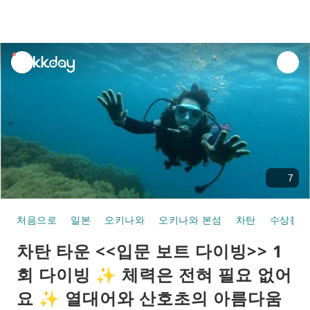
unread
notifications
7
처음으로
일본
오키나와
오키나와 본섬
차탄
수상활동
차탄 타운 <<입문 보트 다이빙>> 1
회 다이빙 ✨ 체력은 전혀 필요 없어
요 ✨ 열대어와 산호초의 아름다움