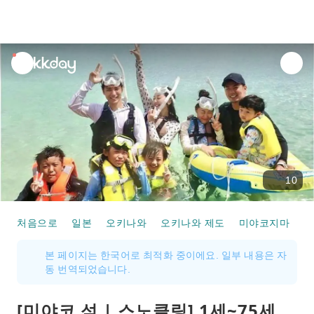
unread
notifications
10
처음으로
일본
오키나와
오키나와 제도
미야코지마
시
본 페이지는 한국어로 최적화 중이에요. 일부 내용은 자
동 번역되었습니다.
[미야코 섬 | 스노클링] 1세~75세