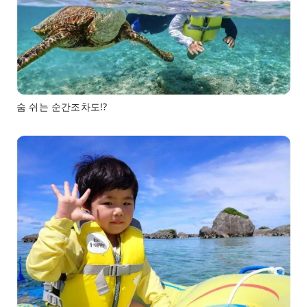
숨 쉬는 순간조차도!?