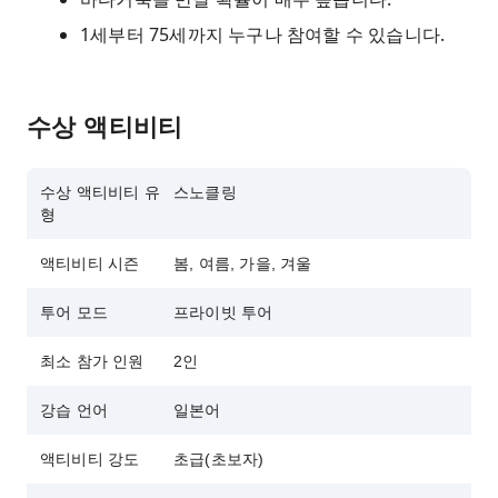
1세부터 75세까지 누구나 참여할 수 있습니다.
수상 액티비티
수상 액티비티 유
스노클링
형
액티비티 시즌
봄, 여름, 가을, 겨울
투어 모드
프라이빗 투어
최소 참가 인원
2인
강습 언어
일본어
액티비티 강도
초급(초보자)