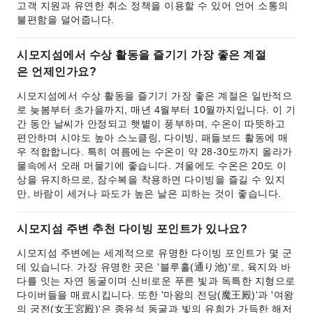
고객 지원과 유연한 취소 정책을 이용할 수 있어 언어 소통의
불편함을 덜어줍니다.
시모지섬에서 수상 활동을 즐기기 가장 좋은 계절
은 언제인가요?
시모지섬에서 수상 활동을 즐기기 가장 좋은 계절은 일반적으
로 늦봄부터 초가을까지, 매년 4월부터 10월까지입니다. 이 기
간 동안 날씨가 안정되고 햇볕이 풍부하며, 수온이 따뜻하고
편안하며 시야도 높아 스노클링, 다이빙, 패들보드 활동에 매
우 적합합니다. 특히 여름에는 수온이 약 28-30도까지 올라가
물속에서 오래 머물기에 좋습니다. 겨울에도 수온은 20도 이
상을 유지하므로, 잠수복을 착용하면 다이빙을 즐길 수 있지
만, 바람이 세거나 파도가 높은 날은 피하는 것이 좋습니다.
시모지섬 주변 추천 다이빙 포인트가 있나요?
시모지섬 주변에는 세계적으로 유명한 다이빙 포인트가 몇 군
데 있습니다. 가장 유명한 곳은 '블루홀(通り池)'로, 육지와 바
다를 잇는 자연 동굴이며 신비로운 푸른 빛과 독특한 지형으로
다이버들을 매료시킵니다. 또한 '마왕의 전당(魔王殿)'과 '여왕
의 궁전(女王宮殿)'은 종유석 동굴과 빛의 유희가 가득한 해저