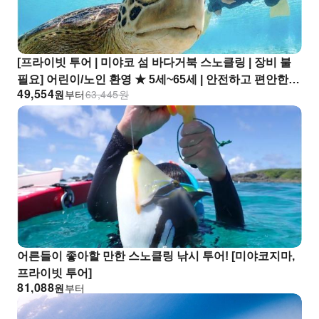
[프라이빗 투어 | 미야코 섬 바다거북 스노클링 | 장비 불
필요] 어린이/노인 환영 ★ 5세~65세 | 안전하고 편안한
49,554
원
부터
63,445
원
투어! 고화질 사진 무료 제공 | 당일 예약 가능
어른들이 좋아할 만한 스노클링 낚시 투어! [미야코지마,
프라이빗 투어]
81,088
원
부터