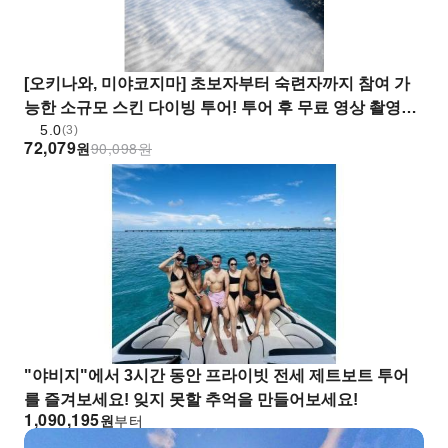
[오키나와, 미야코지마] 초보자부터 숙련자까지 참여 가
능한 소규모 스킨 다이빙 투어! 투어 후 무료 영상 촬영
5.0
(전문 카메라 옵션 제공)
(3)
72,079
원
90,098
원
"야비지"에서 3시간 동안 프라이빗 전세 제트보트 투어
를 즐겨보세요! 잊지 못할 추억을 만들어보세요!
1,090,195
원
부터