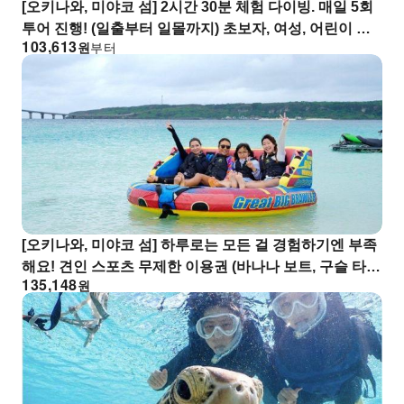
[오키나와, 미야코 섬] 2시간 30분 체험 다이빙. 매일 5회
투어 진행! (일출부터 일몰까지) 초보자, 여성, 어린이 환
103,613
원
부터
영! 풀페이스 마스크 사용!
[오키나와, 미야코 섬] 하루로는 모든 걸 경험하기엔 부족
해요! 견인 스포츠 무제한 이용권 (바나나 보트, 구슬 타
135,148
원
기, 웨이크보드 등)! (무료 사진 촬영 포함)