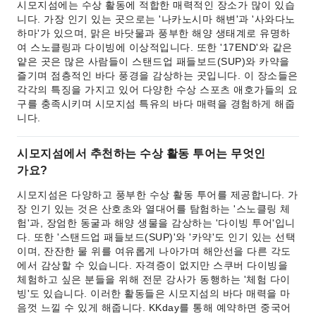
시모지섬에는 수상 활동에 적합한 매력적인 장소가 많이 있습
니다. 가장 인기 있는 곳으로는 '나카노시마 해변'과 '사와다노
하마'가 있으며, 맑은 바닷물과 풍부한 해양 생태계로 유명하
여 스노클링과 다이빙에 이상적입니다. 또한 '17END'와 같은
얕은 곳은 많은 사람들이 스탠드업 패들보드(SUP)와 카약을
즐기며 점층적인 바다 풍경을 감상하는 곳입니다. 이 장소들은
각각의 특징을 가지고 있어 다양한 수상 스포츠 애호가들의 요
구를 충족시키며 시모지섬 특유의 바다 매력을 경험하게 해줍
니다.
시모지섬에서 추천하는 수상 활동 투어는 무엇인
가요?
시모지섬은 다양하고 풍부한 수상 활동 투어를 제공합니다. 가
장 인기 있는 것은 산호초와 열대어를 탐험하는 '스노클링 체
험'과, 장엄한 동굴과 해양 생물을 감상하는 '다이빙 투어'입니
다. 또한 '스탠드업 패들보드(SUP)'와 '카약'도 인기 있는 선택
이며, 잔잔한 물 위를 여유롭게 나아가며 해안선을 다른 각도
에서 감상할 수 있습니다. 자격증이 없지만 스쿠버 다이빙을
체험하고 싶은 분들을 위해 전문 강사가 동행하는 '체험 다이
빙'도 있습니다. 이러한 활동들은 시모지섬의 바다 매력을 마
음껏 느낄 수 있게 해줍니다. KKday를 통해 예약하면 중국어