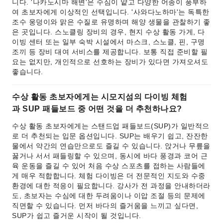
니다. '나카노시마 해변'은 수심이 얕고 다양한 어종이 풍부하
여 초보자에게 이상적인 선택입니다. '사와다노하마'는 독특한
조수 웅덩이와 맑은 수질로 유명하며 해양 생물을 관찰하기 좋
은 곳입니다. 스노클링 장비의 경우, 현지 수상 활동 가게, 다
이빙 센터 또는 일부 숙박 시설에서 마스크, 스노클, 핀, 구명
조끼 등 장비 대여 서비스를 제공합니다. 보통 직접 준비할 필
요는 없지만, 개인적으로 선호하는 장비가 있다면 가져오셔도
좋습니다.
수상 활동 초보자에게는 시모지섬의 다이빙 체험
과 SUP 패들보드 중 어떤 것을 더 추천하나요?
수상 활동 초보자에게는 스탠드업 패들보드(SUP)가 일반적으
로 더 추천되는 입문 옵션입니다. SUP는 배우기 쉽고, 잔잔한
물에서 약간의 연습만으로도 즐길 수 있습니다. 앉거나 무릎을
꿇거나 서서 패들링할 수 있으며, 동시에 바다 풍경과 코어 근
육 운동을 즐길 수 있어 처음 수상 스포츠를 접하는 사람들에
게 매우 적합합니다. 체험 다이빙은 더 전문적인 지도와 수중
환경에 대한 적응이 필요합니다. 강사가 전 과정을 안내하더라
도, 초보자는 수심에 대한 두려움이나 이압 조절 등의 문제에
직면할 수 있습니다. 먼저 바다의 즐거움을 느끼고 싶다면,
SUP가 쉽고 즐거운 시작이 될 것입니다.