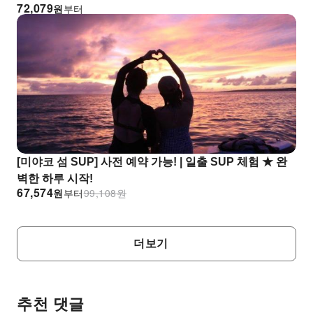
72,079
원
부터
바라보는 섬은 특별합니다!
[미야코 섬 SUP] 사전 예약 가능! | 일출 SUP 체험 ★ 완
벽한 하루 시작!
67,574
원
부터
99,108
원
더보기
추천 댓글