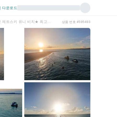
 다운로드
[미야코 섬 - 1일 1팀 한정] ★선셋 제트스키 유니 비치★ 최고의 일몰 체험! 5분 만에 도착! 100% 만족 보장! 음료 사진 제공!
상품 번호 #595493