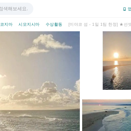
앱
코지마
시모지시마
수상활동