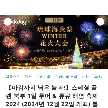
unread
notifications
8
처음으로
일본
오키나와
오키나와 본섬
나하
축제&카
【마감까지 남은 불과!】스페셜 플
랜 북부 1일 투어 & 류큐 해염 축제
2024 (2024년 12월 22일 개최) 불