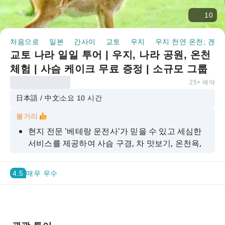
10
처음으로
일본
간사이
교토
우지
우지 천연 온천; 겐
교토 나라 일일 투어 | 우지, 나라 공원, 온천
체험 | 사슴 케이크 무료 증정 | 소규모 그룹
가능 (오사카역/교토역 출발)
25+ 예약
日本語 / 中文
소요 10 시간
볼거리
현지 전문 '베테랑 운전사'가 믿을 수 있고 세심한
서비스를 제공하여 사슴 구경, 차 맛보기, 온천욕,
쇼핑, 식사, 휴식 등을 안내해 드립니다.
4~9명의 소규모 그룹으로, 경로 계획과 복잡한 대
4.5
매우 우수
중교통에 대해 걱정할 필요가 없습니다.
각 조는 사슴케이크를 선물로 받고, 나라공원 일대
단풍잎 숲에서 사슴에게 먹이를 주면서 사슴과 교
감하게 된다.