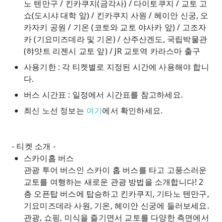
노 텐만구 / 킨카쿠지(금각사) / 다이토쿠지 / 교토 고
쇼(도시샤 대학 앞) / 킨카쿠지 사원 / 헤이안 신궁, 오
카자키 공원 / 기온 (코토와 교토 야사카 앞) / 고조자
카 (기요미즈데라 및 기온) / 산주산겐도, 국립박물관
(햐얏트 리젠시 교토 앞) / JR 교토역 카라스마 출구
사용기한 : 각 티켓별로 지정된 시간에 사용해야 합니
다.
버스 시간표 : 일정에서 시간표를 참고하세요.
최신 노선 정보는
여기
에서 확인하세요.
- 티켓 소개 -
스카이홉 버스
관광 투어 버스인 스카이 홉 버스를 타고 고풍스러운
교토를 여행하는 새로운 관광 방법을 소개합니다! 2
층 오픈탑 버스에 탑승하고 킨카쿠지, 기타노 텐만구,
기요미즈데라 사원, 기온, 헤이안 신궁에 들러보세요.
관광, 쇼핑, 미식을 즐기면서 교토를 다양한 측면에서