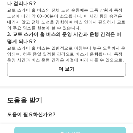
나 걸리나요?
교토 스카이 홉 버스의 전체 노선 순환에는 교통 상황과 특정
노선에 따라 약 60~90분이 소요됩니다. 이 시간 동안 승객은
내리지 않고 전체 노선을 경험하며 버스 안에서 편안하게 교토
의 주요 명소를 한눈에 볼 수 있습니다.
3. 교토 스카이 홉 버스의 운영 시간과 운행 간격은 어
떻게 되나요?
교토 스카이 홉 버스는 일반적으로 아침부터 늦은 오후까지 운
영되며, 하루 종일 일정한 간격으로 버스가 운행됩니다. 특정
운영 시간과 버스 운행 간격은 계절에 따라 다를 수 있으므로,
효과적인 관광 계획을 위해 여행 날짜에 맞는 최신 시간표를
더 보기
확인하는 것이 좋습니다.
4. 교토 스카이 홉 버스 티켓은 어떻게 구매할 수 있나
요?
KKday를 통해 교토 스카이 홉 버스 티켓을 편리하게 구매할
도움을 받기
수 있습니다. KKday를 통해 미리 구매하면 자리를 확보하고
자주 묻는 질문
현장에서 티켓을 구매하는 번거로움 없이 관광을 원활하게 시
작할 수 있습니다. 또한 여행 일정을 디지털 방식으로 관리할
도움이 필요하신가요?
수 있는 신뢰할 수 있는 방법입니다.
1. 교토 스카이 홉 버스는 관광객에게 적합한 홉온
5. 스카이 홉 버스 노선을 통해 접근할 수 있는 주요 교
홉오프 옵션인가요?
토 명소는 어디인가요?
네, 교토 스카이 홉 버스는 교토를 탐험하는 관광객을 위해