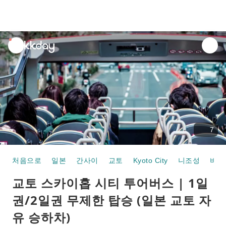
unread
notifications
7
처음으로
일본
간사이
교토
Kyoto City
니조성
버스
교토 스카이홉 시티 투어버스 | 1일
권/2일권 무제한 탑승 (일본 교토 자
유 승하차)