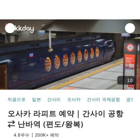
unread
notifications
10
처음으로
일본
간사이
오사카
간사이 국제공항
공항철
오사카 라피트 예약｜간사이 공항
⇄ 난바역 (편도/왕복)
4.8
우수
200K+ 예약