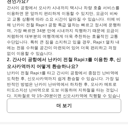
션인가요?
간사이 공항에서 오사카 시내까지 택시나 차량 호출 서비스를
이용하면 문 앞까지 편리하게 이동할 수 있지만, 요금이 비싸
고 교통 상황에 따라 소요 시간이 달라질 수 있습니다. 이에 비
해 난카이 전철 Rapi:t 공항 특급 열차는 빠르고 정시에 운행하
며, 가장 빠르면 34분 만에 시내까지 직행하기 때문에 요금이
저렴하여 대부분의 여행객에게 더욱 추천하는 효율적인 교통
수단입니다. 특히 큰 짐을 소지하고 있을 경우, Rapi:t 열차 내
에는 전용 수하물 공간이 마련되어 있어 더욱 편리하고 걱정
없이 이용할 수 있습니다.
2. 간사이 공항에서 난카이 전철 Rapi:t를 이용한 후, 신
오사카역까지 어떻게 환승하나요?
난카이 전철 Rapi:t를 타고 간사이 공항에서 종점인 난바역에
도착한 후, 신오사카역까지 쉽게 환승할 수 있습니다. 가장 일
반적인 방법은 난카이 난바역에서 하차한 후, 오사카 메트로
미도스지선 난바역으로 도보 이동하여 지하철을 타는 것입니
다. 지하철로 약 15~20분이면 신오사카역에 직행할 수 있습니
다. 미도스지선은 오사카의 주요 지하철 노선으로, 운행 간격
더 보기
이 짧고 환승 안내가 명확하여 매우 편리합니다.
3. 간사이 공항에서 오사카 시내까지 지하철로 바로 갈
수 있나요, 아니면 다른 궤도 교통 옵션이 있나요?
간사이 공항에는 직접 연결되는 지하철 시스템은 없지만, 궤도