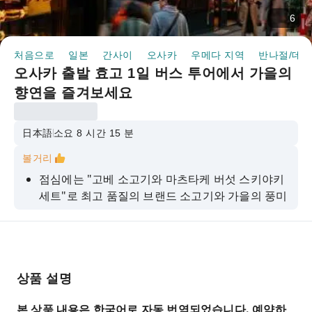
6
처음으로
일본
간사이
오사카
우메다 지역
반나절/데이
오사카 출발 효고 1일 버스 투어에서 가을의
향연을 즐겨보세요
日本語
소요 8 시간 15 분
볼거리
점심에는 "고베 소고기와 마츠타케 버섯 스키야키
세트"로 최고 품질의 브랜드 소고기와 가을의 풍미
를 맛보세요!
초가을을 물들이는 선물 5가지를 집으로 가져가세
요!
여유로운 속도로 아리마 온천의 향수 어린 거리를
상품 설명
탐험해보세요.
본 상품 내용은 한국어로 자동 번역되었습니다. 예약하