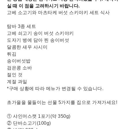
서일본 최대의 아울렛 몰, 고베 산다 프리미엄 아울
실 때 이 점을 고려하시기 바랍니다.
렛에서 쇼핑을 즐겨보세요!
고베 소고기와 마츠타케 버섯 스키야키 세트 식사
탐바 3종 세트
고베 쇠고기 송이 버섯 스키야키
도자기 병에 담아 찐 송이버섯
달콤한 새우 사시미
튀김
송이버섯밥
검은콩 소바
절인 것
계절 과일
*구매 상황에 따라 메뉴가 변경될 수 있습니다.
초가을을 물들이는 선물 5가지를 집으로 가져가세요!
① 샤인머스캣 1포기(약 350g)
② 단바소고기(100g)