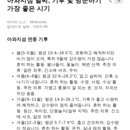
아와지섬 날씨, 기후 및 방문하기
°C
°F
가장 좋은 시기
데이터 소스：Meteostat
업데이트 날짜：2025-09
아와지섬 연중 기후
봄(3–5월): 평균 10.4–18.5°C, 온화하고 쾌적하지만
비가 많이 오며, 특히 5월에 강수량이 가장 많습니다.
흔히 하는 활동: 봄나들이, 꽃놀이, 해변 산책. 추천 의
류: 얇은 외투, 긴소매 셔츠, 우비.
여름(6–8월): 평균 22.6–28.2°C, 덥고 습하며, 간혹 소
나기가 내립니다. 흔히 하는 활동: 수영, 서핑, 수상 활
동. 추천 의류: 가볍고 통풍이 잘 되는 옷, 모자, 자외선
차단 용품.
가을(9–11월): 평균 14.0–26.1°C, 기후가 좋고 시원하
며 쾌적하고, 강수량이 점차 줄어듭니다. 흔히 하는 활
동: 등산, 하이킹, 단풍놀이(일부 지역). 추천 의류: 긴소
매 셔츠, 얇은 외투.
겨울(12–2월): 평균 5.7–7.9°C, 춥고 건조하며, 강수량
이 적습니다. 흔히 하는 활동: 온천, 실내 레저 활동. 추