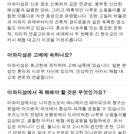
아와지섬은 신토 창조 신화와의 깊은 연관성, 풍부한 신선한
해산물과 달콤한 양파, 그리고 매혹적인 나루토 소용돌이를 포
함한 아름다운 자연 풍경으로 유명합니다. 또한 고질라 박물관
과 아와지 유메부타이의 건축적 경이로움과 같은 독특한 명소
들도 자리하고 있습니다. 혼슈와 시코쿠를 잇는 중요한 문화
적, 지리적 연결고리로서 세계에서 두 번째로 긴 현수교인 아
카시 해협 대교가 이곳을 가로지릅니다.
아와지섬은 고베에 속하나요?
아와지섬은 효고현에 위치하며 고베 남쪽에 있습니다. 일본 본
섬인 혼슈와 시코쿠 사이에 있으며, 인상적인 아카시 해협 대
교로 본토와 연결됩니다.
아와지섬에서 꼭 해봐야 할 것은 무엇인가요?
아와지섬에서는 니지겐노모리 애니메이션 테마파크와 짱구는
못말려 어드벤처 파크에서 환상의 세계를 경험할 수 있습니다.
우즈노미치 전망대 보행로에서 드라마틱한 나루토 소용돌이를
감상하고, 광활한 아카시 해협 국립공원을 탐험하세요. 유서
깊은 이자나기 신궁, 웰니스 파크 고시키의 편안한 온천, 그리
고 아와지 월드 파크 오노코로의 정교한 미니어처 세상도 놓치