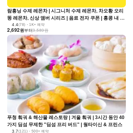
람흥닝 수제 레몬차 | 시그니처 수제 레몬차, 차오황 오리
똥 레몬차, 신상 앰버 시리즈 | 음료 전자 쿠폰 | 홍콩 내 여
4.4
러 지점에서 사용 가능
(78)・1K+ 예약
2,692
원
부터
3,589
원
푸청 훠궈 & 해산물 레스토랑 | 겨울 훠궈 | 3시간 동안 40
가지 딤섬 무제한 "딤섬 프리 버드" | 웡타이신 & 프린스
3.7
(121)・500+ 예약