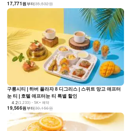
17,771
원
부터
35,532
원
구룡시티 | 하버 플라자 8 디그리스 | 스위트 망고 애프터
눈 티 | 호텔 애프터눈 티 특별 할인
4.2
(1,233)・5K+ 예약
19,566
원
부터
30,156
원