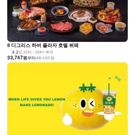
8 디그리스 하버 플라자 호텔 뷔페
4.2
(2,324)・10K+ 예약
33,747
원
부터
48,107
원