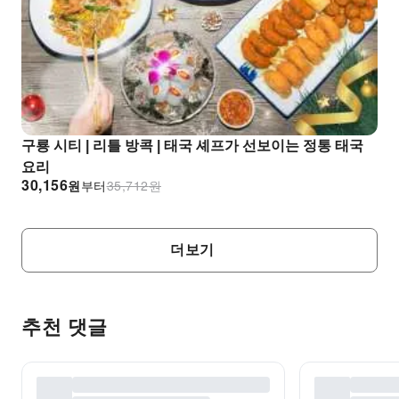
구룡 시티 | 리틀 방콕 | 태국 셰프가 선보이는 정통 태국
요리
30,156
원
부터
35,712
원
더보기
추천 댓글