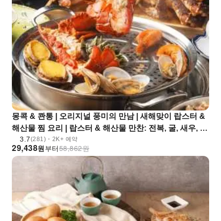
몽콕 & 콴통 | 오리지널 풍미의 만남 | 새해맞이 랍스터 &
해산물 찜 요리 | 랍스터 & 해산물 만찬: 전복, 굴, 새우, 조
3.7
개, 호주산 소고기
(281)・2K+ 예약
29,438
원
부터
58,862
원