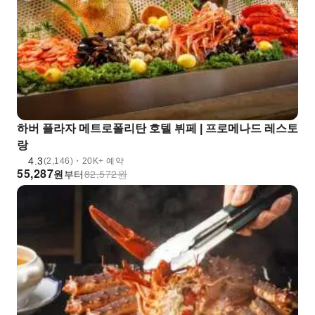
하버 플라자 메트로폴리탄 호텔 뷔페 | 프로메나드 레스토
랑
4.3
(2,146)・20K+ 예약
55,287
원
부터
82,572
원