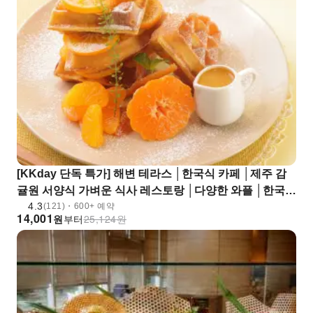
[KKday 단독 특가] 해변 테라스 │한국식 카페 │제주 감
귤원 서양식 가벼운 식사 레스토랑 │다양한 와플 │한국식
4.3
메인 요리
(121)・600+ 예약
14,001
원
부터
25,124
원