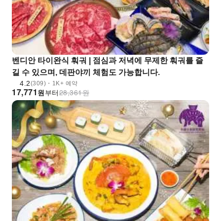
벤디안 타이완식 훠궈 | 점심과 저녁에 무제한 훠궈를 즐
길 수 있으며, 데판야끼 체험도 가능합니다.
4.2
(309)・1K+ 예약
17,771
원
부터
28,361
원