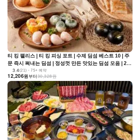
티 킹 팰리스 | 티 킹 피싱 포트 | 수제 딤섬 베스트 10 | 주
문 즉시 쪄내는 딤섬 | 정성껏 만든 맛있는 딤섬 모음 | 2인
3.4
용 | KKday 단독 특가
(21)・75+ 예약
12,206
원
부터
30,328
원