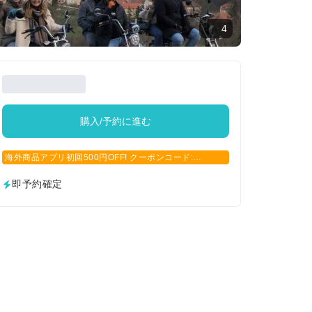
4
購入/予約に進む
海外商品アプリ初回500円OFF! クーポンコード:
APP500
即予約確定