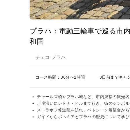
プラハ：電動三輪車で巡る市
和国
チェコ
プラハ
-
コース時間：30分〜2時間
3日前までキャ
チャールズ橋やプラハ城など、市内屈指の観光名
川岸沿いにレトナ・ヒルまで行き、街のシンボル
ストラホフ修道院を訪れ、ペトシーン展望台から
ガイドからボヘミアとプラハの歴史について学び