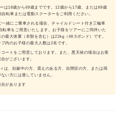
は18歳から69歳までです。12歳から17歳、または69歳
動自転車または電動スクーターをご利用ください。
ご一緒にご乗車される場合、チャイルドシート付き三輪車
自転車をご用意いたします。お子様をツアーにご同伴いた
最大体重（衣類を含む）は22kg（48.5ポンド）です。
ープ内のお子様の最大人数は2名です。
ンコートをご用意しております。また、悪天候の場合はお客
場合がございます。
ティは、妊娠中の方、震えのある方、自閉症の方、または両
がない方には適していません。
場合があります