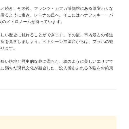
へと続き、その後、フランツ・カフカ博物館にある風変わりな
を滑るように進み、レトナの丘へ。そこにはハナフスキー・パ
現役のメトロノームが待っています。
かしい歴史に触れることができます。その後、市内最古の修道
造所を見学しましょう。ペトシーン展望台からは、プラハの魅
がります。
。狭い路地と歴史的な趣に満ちた、絵のように美しいエリアで
気に満ちた現代文化が融合した、没入感あふれる体験をお約束