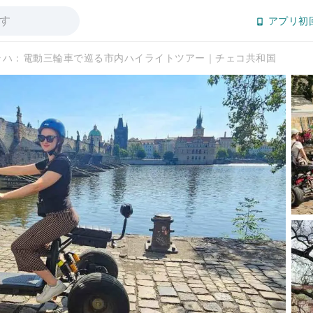
アプリ初
ラハ：電動三輪車で巡る市内ハイライトツアー｜チェコ共和国