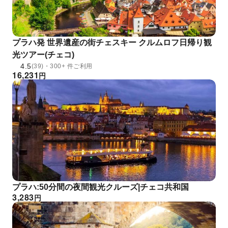
プラハ発 世界遺産の街チェスキー クルムロフ日帰り観
光ツアー(チェコ)
4.5
(39)・300+ 件ご利用
16,231
円
プラハ:50分間の夜間観光クルーズ|チェコ共和国
3,283
円