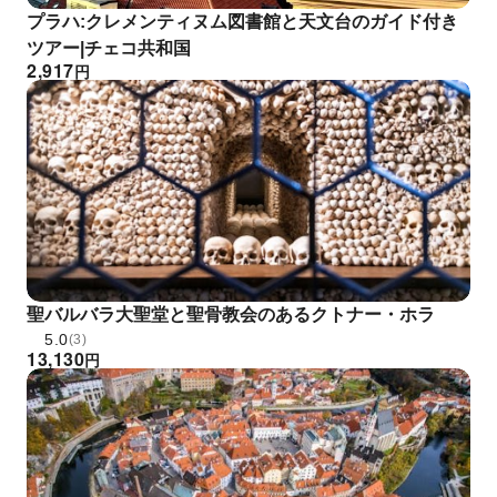
プラハ:クレメンティヌム図書館と天文台のガイド付き
ツアー|チェコ共和国
2,917
円
聖バルバラ大聖堂と聖骨教会のあるクトナー・ホラ
5.0
(3)
13,130
円