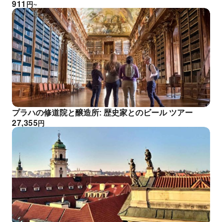
911
円
~
プラハの修道院と醸造所: 歴史家とのビール ツアー
27,355
円