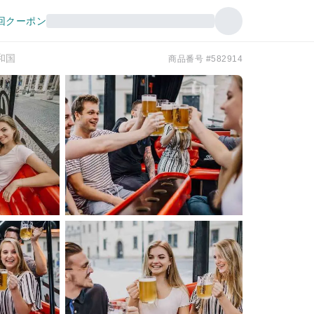
回クーポン
和国
商品番号 #582914