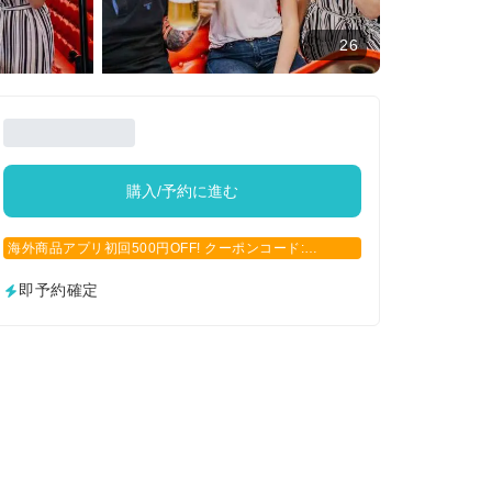
26
購入/予約に進む
海外商品アプリ初回500円OFF! クーポンコード:
APP500
即予約確定