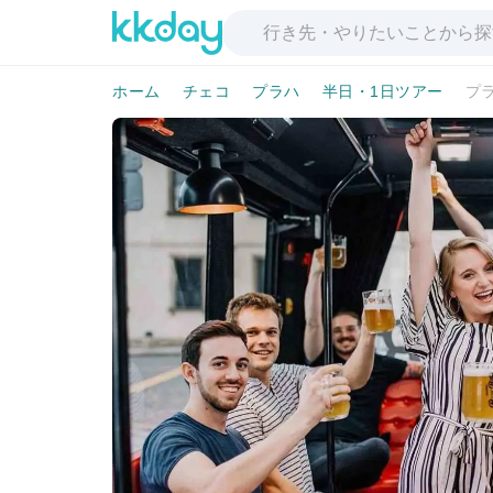
ホーム
チェコ
プラハ
半日・1日ツアー
プ