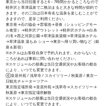
東京から当日往復すると6－7時間かかるところなので
軽井沢と草津温泉で二晩泊まると大きな時間が節約で
きます。その二泊は日本有名な温泉を楽しむことがで
きますので、是非ご利用ください。
東京発→石の協会→雲場池→昼食（ショッピングモー
ル食堂）→軽井沢アウトレット→軽井沢ホテル→白糸
の滝→西之河原公園→草津温泉湯畑→草津温泉ホテル
→草津温泉 湯もみ ショー→東京へ帰り買い物など（銀
座＆新宿）
※ホテルはお客様自身で予約入れます。わからないと
ころがあれば事前に問い合わせください。
※スケジュールの順番は当日交通状況やお客様の都合
により、いつでも変更できます。
⑥皇居外苑 / 浅草寺 / スカイツリー / 秋葉原 / 東京一
日観光チャーターツアー
東京指定場所発→皇居外苑→浅草寺→スカイツリー→
秋葉原→東京指定場所解散
※スケジュールの順番は当日交通状況やお客様の都合
により、いつでも変更できます。