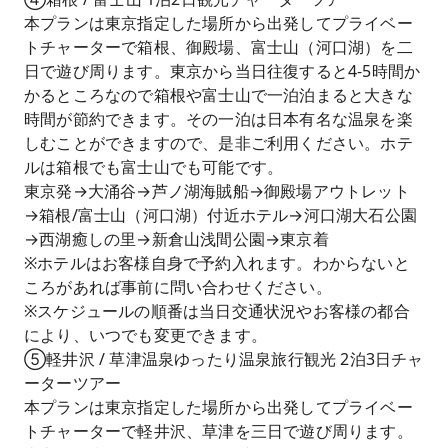
本プランは東京指定した場所から出発してプライベー
トチャーターで箱根、御殿場、富士山（河口湖）を二
日で遊び周ります。東京から当日往復すると4-5時間か
かるところなので箱根や富士山で一泊泊まると大きな
時間が節約できます。その一泊は日本有名な温泉を楽
しむことができますので、是非ご利用ください。ホテ
ルは箱根でも富士山でも可能です。
東京発→大涌谷→芦ノ湖海賊船→御殿場アウトレット
→箱根/富士山（河口湖）付近ホテル→河口湖大石公園
→西湖癒しの里→新倉山浅間公園→東京着
※ホテルはお客様自身で予約入れます。わからないと
ころがあれば事前に問い合わせください。
※スケジュールの順番は当日交通状況やお客様の都合
により、いつでも変更できます。
⑤軽井沢 / 草津温泉ゆったり温泉旅行観光 2泊3日チャ
ーターツアー
本プランは東京指定した場所から出発してプライベー
トチャーターで軽井沢、草津を三日で遊び周ります。