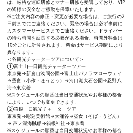
は、厳格な運転研修とマナー研修を受講しており、VIP
の皆様の安全なご移動を保障いたします。
※ご注文内容の修正・変更が必要な場合は、ご旅行の2
日前までにご連絡ください。緊急の場合は必ず事前に
カスタマーサービスまでご連絡ください。ドライバー
の待ち時間を延長する必要がある場合、時間外料金は
10分ごとに計算されます。料金はサービス期間により
異なります。
＜各観光チャーターツアについて＞
①富士山一日観光チャーターツアー
東京発→新倉山浅間公園→富士山パノラマローウェイ
→昼食（小作・ほうとう）→河口湖大石公園→忍野八
海→東京着
※スケジュールの順番は当日交通状況やお客様の都合
により、いつでも変更できます。
②箱根一日観光チャーターツアー
東京発→彫刻美術館→大涌谷→昼食（そば・うどん）
→ 芦ノ湖海賊船→箱根神社→東京着
※スケジュールの順番は当日交通状況やお客様の都合