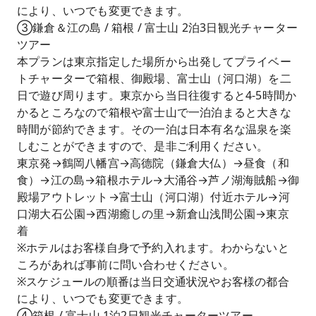
により、いつでも変更できます。
③鎌倉＆江の島 / 箱根 / 富士山 2泊3日観光チャーター
ツアー
本プランは東京指定した場所から出発してプライベー
トチャーターで箱根、御殿場、富士山（河口湖）を二
日で遊び周ります。東京から当日往復すると4-5時間か
かるところなので箱根や富士山で一泊泊まると大きな
時間が節約できます。その一泊は日本有名な温泉を楽
しむことができますので、是非ご利用ください。
東京発→鶴岡八幡宫→高德院（鎌倉大仏）→昼食（和
食）→江の島→箱根ホテル→大涌谷→芦ノ湖海賊船→御
殿場アウトレット→富士山（河口湖）付近ホテル→河
口湖大石公園→西湖癒しの里→新倉山浅間公園→東京
着
※ホテルはお客様自身で予約入れます。わからないと
ころがあれば事前に問い合わせください。
※スケジュールの順番は当日交通状況やお客様の都合
により、いつでも変更できます。
④箱根 / 富士山 1泊2日観光チャーターツアー