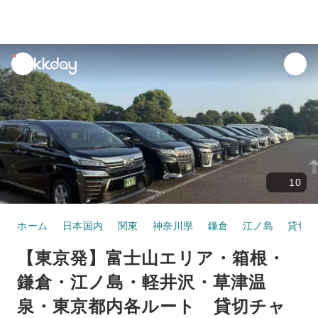
unread
notifications
10
ホーム
日本国内
関東
神奈川県
鎌倉
江ノ島
貸切
【東京発】富士山エリア・箱根・
鎌倉・江ノ島・軽井沢・草津温
泉・東京都内各ルート 貸切チャ