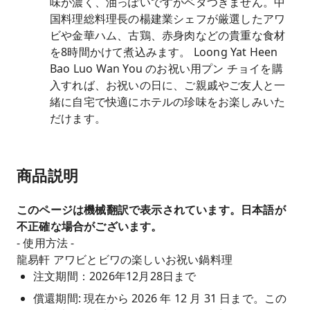
味が濃く、油っぽいですがベタつきません。中
国料理総料理長の楊建業シェフが厳選したアワ
ビや金華ハム、古鶏、赤身肉などの貴重な食材
を8時間かけて煮込みます。 Loong Yat Heen
Bao Luo Wan You のお祝い用プン チョイを購
入すれば、お祝いの日に、ご親戚やご友人と一
緒に自宅で快適にホテルの珍味をお楽しみいた
だけます。
商品説明
このページは機械翻訳で表示されています。日本語が
不正確な場合がございます。
- 使用方法 -
龍易軒 アワビとビワの楽しいお祝い鍋料理
注文期間：2026年12月28日まで
償還期間: 現在から 2026 年 12 月 31 日まで。この