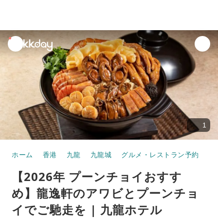
unread
notifications
1
ホーム
香港
九龍
九龍城
グルメ・レストラン予約
【
【2026年 プーンチョイおすす
め】龍逸軒のアワビとプーンチョ
イでご馳走を | 九龍ホテル