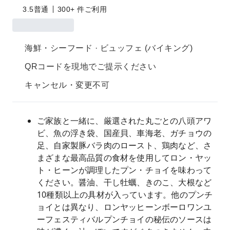
3.5
普通
300+ 件ご利用
海鮮・シーフード · ビュッフェ (バイキング)
QRコードを現地でご提示ください
キャンセル・変更不可
ご家族と一緒に、厳選された丸ごとの八頭アワ
ビ、魚の浮き袋、国産貝、車海老、ガチョウの
足、自家製豚バラ肉のロースト、鶏肉など、さ
まざまな最高品質の食材を使用してロン・ヤッ
ト・ヒーンが調理したプン・チョイを味わって
ください。醤油、干し牡蠣、きのこ、大根など
10種類以上の具材が入っています。他のプンチ
ョイとは異なり、ロンヤッヒーンボーロワンユ
ーフェスティバルプンチョイの秘伝のソースは