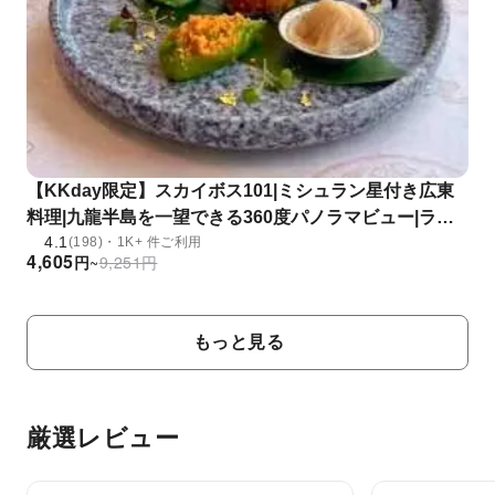
【KKday限定】スカイボス101|ミシュラン星付き広東
料理|九龍半島を一望できる360度パノラマビュー|ラン
4.1
チ点心セット、ディナーセット|ICC国際商業センター
(198)・1K+ 件ご利用
4,605
円
~
9,251
円
「スカイボス101」
もっと見る
厳選レビュー