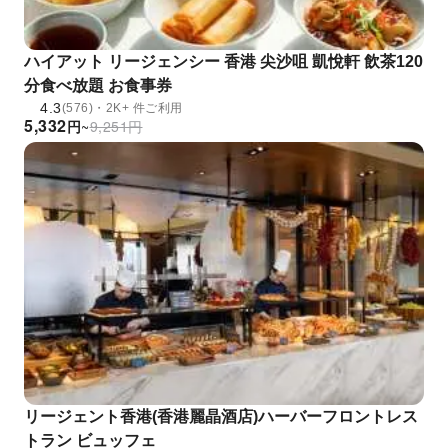
ハイアット リージェンシー 香港 尖沙咀 凱悅軒 飲茶120
分食べ放題 お食事券
4.3
(576)・2K+ 件ご利用
5,332
円
~
9,251
円
リージェント香港(香港麗晶酒店)ハーバーフロントレス
トラン ビュッフェ