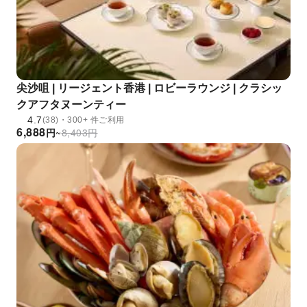
尖沙咀 | リージェント香港 | ロビーラウンジ | クラシッ
クアフタヌーンティー
4.7
(38)・300+ 件ご利用
6,888
円
~
8,403
円