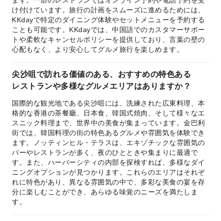
け付けています。旅行の計画をスムーズに進めるためには、
KKdayで特定のダイニング体験やセットメニューを予約する
ことも可能です。KKdayでは、中国語でのカスタマーサポー
トや柔軟なキャンセルポリシーを提供しており、言葉の壁の
心配もなく、より安心してグルメ旅行を楽しめます。
尖沙咀で訪れる価値のある、おすすめの特色ある
レストランや多様なグルメエリアはありますか？
国際的な観光地である尖沙咀には、洗練された広東料理、本
格的な香港の茶餐廳、日本食、韓国式焼肉、そして様々なエ
スニック料理まで、世界中の美食が集まっています。金巴利
街では、韓国料理の街の特色あるグルメや雰囲気を体験でき
ます。ノッティンヒル・テラスは、エキゾチックな雰囲気の
バーやレストランが多く、夜のひとときや集まりに最適で
す。また、ハーバーシティの内部を探検すれば、多様なダイ
ニングオプションが見つかります。これらのエリアはそれぞ
れに特色があり、異なる雰囲気の中で、多彩な美食の宴を存
分に楽しむことができ、あらゆる味覚のニーズを満たしま
す。