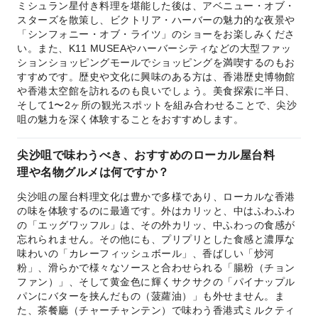
ミシュラン星付き料理を堪能した後は、アベニュー・オブ・
スターズを散策し、ビクトリア・ハーバーの魅力的な夜景や
「シンフォニー・オブ・ライツ」のショーをお楽しみくださ
い。また、K11 MUSEAやハーバーシティなどの大型ファッ
ションショッピングモールでショッピングを満喫するのもお
すすめです。歴史や文化に興味のある方は、香港歴史博物館
や香港太空館を訪れるのも良いでしょう。美食探索に半日、
そして1〜2ヶ所の観光スポットを組み合わせることで、尖沙
咀の魅力を深く体験することをおすすめします。
尖沙咀で味わうべき、おすすめのローカル屋台料
理や名物グルメは何ですか？
尖沙咀の屋台料理文化は豊かで多様であり、ローカルな香港
の味を体験するのに最適です。外はカリッと、中はふわふわ
の「エッグワッフル」は、その外カリッ、中ふわっの食感が
忘れられません。その他にも、プリプリとした食感と濃厚な
味わいの「カレーフィッシュボール」、香ばしい「炒河
粉」、滑らかで様々なソースと合わせられる「腸粉（チョン
ファン）」、そして黄金色に輝くサクサクの「パイナップル
パンにバターを挟んだもの（菠蘿油）」も外せません。ま
た、茶餐廳（チャーチャンテン）で味わう香港式ミルクティ