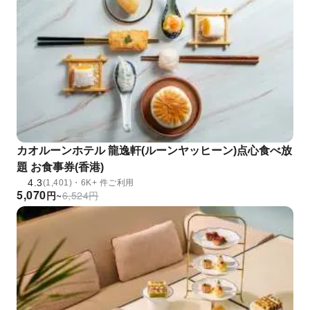
カオルーンホテル 龍逸軒(ルーンヤッヒーン)点心食べ放
題 お食事券(香港)
4.3
(1,401)・6K+ 件ご利用
5,070
円
~
6,524
円