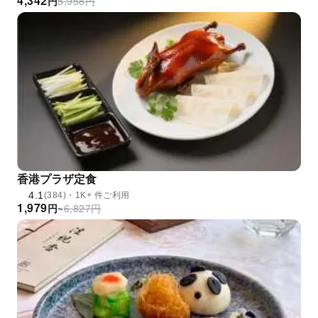
4,342
円
5,958
円
香港プラザ定食
4.1
(384)・1K+ 件ご利用
1,979
円
~
6,827
円