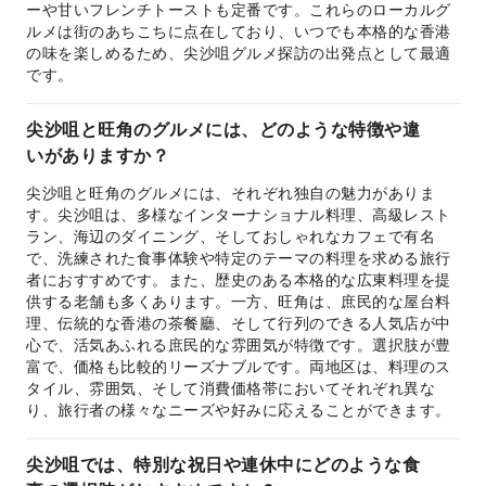
ーや甘いフレンチトーストも定番です。これらのローカルグ
ルメは街のあちこちに点在しており、いつでも本格的な香港
の味を楽しめるため、尖沙咀グルメ探訪の出発点として最適
です。
尖沙咀と旺角のグルメには、どのような特徴や違
いがありますか？
尖沙咀と旺角のグルメには、それぞれ独自の魅力がありま
す。尖沙咀は、多様なインターナショナル料理、高級レスト
ラン、海辺のダイニング、そしておしゃれなカフェで有名
で、洗練された食事体験や特定のテーマの料理を求める旅行
者におすすめです。また、歴史のある本格的な広東料理を提
供する老舗も多くあります。一方、旺角は、庶民的な屋台料
理、伝統的な香港の茶餐廳、そして行列のできる人気店が中
心で、活気あふれる庶民的な雰囲気が特徴です。選択肢が豊
富で、価格も比較的リーズナブルです。両地区は、料理のス
タイル、雰囲気、そして消費価格帯においてそれぞれ異な
り、旅行者の様々なニーズや好みに応えることができます。
尖沙咀では、特別な祝日や連休中にどのような食