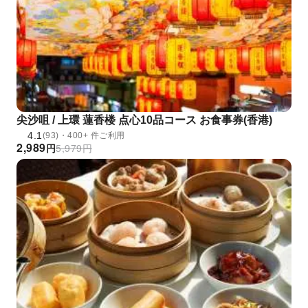
尖沙咀 / 上環 蓮香楼 点心10品コース お食事券(香港)
4.1
(93)・400+ 件ご利用
2,989
円
5,979
円