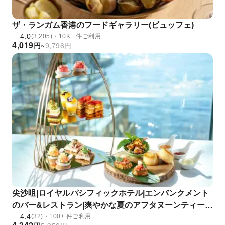
ザ・ランガム香港のフードギャラリー(ビュッフェ)
4.0
(3,205)・10K+ 件ご利用
4,019
円
~
9,796
円
尖沙咀|ロイヤルパシフィックホテル|エンバンクメント
のバー&レストラン|爽やかな夏のアフタヌーンティー|
4.4
ホテルアフタヌーンティー特別オファー2026
(32)・100+ 件ご利用