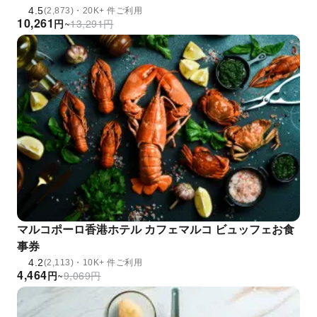
4.5
(2,873)・20K+ 件ご利用
10,261
円
~
13,291
円
マルコポーロ香港ホテル カフェマルコ ビュッフェお食
事券
4.2
(2,113)・10K+ 件ご利用
4,464
円
~
9,069
円