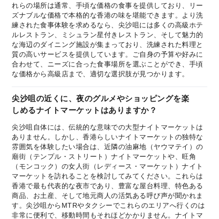
れらの場所は通常、手頃な価格の食事を提供しており、リー
ズナブルな価格で本格的な香港の味を堪能できます。より洗
練された食事体験を求めるなら、尖沙咀には多くの高級ホテ
ルレストラン、ミシュラン星付きレストラン、そして魅力的
な海辺のダイニング施設が集まっており、洗練された料理と
質の高いサービスを提供しています。ご自身の予算や好みに
合わせて、ニーズに合った食事場所を選ぶことができ、手頃
な価格から高級店まで、適切な選択肢が見つかります。
尖沙咀の近くに、夜のグルメやショッピングを楽
しめるナイトマーケットはありますか？
尖沙咀自体には、伝統的な意味での大型ナイトマーケットは
ありません。しかし、香港らしいナイトマーケットの独特な
雰囲気を体験したい場合は、近隣の油麻地（ヤウマテイ）の
廟街（テンプル・ストリート）ナイトマーケットや、旺角
（モンコック）の女人街（レディース・マーケット）ナイト
マーケットを訪れることを検討してみてください。これらは
香港で最も代表的な夜市であり、豊富な屋台料理、特色ある
商品、お土産、そして地元商人の活気ある呼び声が聞かれま
す。尖沙咀からMTRやタクシーでこれらのエリアへ行くのは
非常に便利で、移動時間もそれほどかかりません。ナイトマ