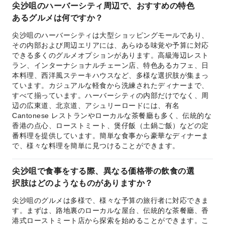
尖沙咀のハーバーシティ周辺で、おすすめの特色
あるグルメは何ですか？
尖沙咀のハーバーシティは大型ショッピングモールであり、
その内部および周辺エリアには、あらゆる味覚や予算に対応
できる多くのグルメオプションがあります。高級海辺レスト
ラン、インターナショナルチェーン店、特色あるカフェ、日
本料理、西洋風ステーキハウスなど、多様な選択肢が集まっ
ています。カジュアルな軽食から洗練されたディナーまで、
すべて揃っています。ハーバーシティの内部だけでなく、周
辺の広東道、北京道、アシュリーロードには、有名
Cantonese レストランやローカルな茶餐廳も多く、伝統的な
香港の点心、ローストミート、煲仔飯（土鍋ご飯）などの定
番料理を提供しています。簡単な食事から豪華なディナーま
で、様々な料理を簡単に見つけることができます。
尖沙咀で食事をする際、異なる価格帯の飲食の選
択肢はどのようなものがありますか？
尖沙咀のグルメは多様で、様々な予算の旅行者に対応できま
す。まずは、路地裏のローカルな屋台、伝統的な茶餐廳、香
港式ローストミート店から探索を始めることができます。こ