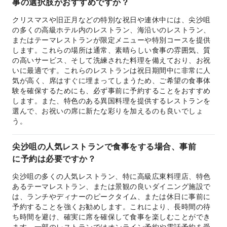
事の選択肢がおすすめですか？
クリスマスや旧正月などの特別な祝日や連休中には、尖沙咀
の多くの高級ホテル内のレストラン、海沿いのレストラン、
またはテーマレストランが限定メニューや特別コースを提供
します。これらの場所は通常、素晴らしい食事の雰囲気、質
の高いサービス、そして洗練された料理を備えており、お祝
いに最適です。これらのレストランは祝日期間中に非常に人
気が高く、席はすぐに埋まってしまうため、ご希望の食事体
験を確保するためにも、必ず事前に予約することをおすすめ
します。また、特色のある異国料理を提供するレストランを
選んで、お祝いの席に新たな彩りを加えるのも良いでしょ
う。
尖沙咀の人気レストランで食事をする場合、事前
に予約は必要ですか？
尖沙咀の多くの人気レストラン、特に高級広東料理店、特色
あるテーマレストラン、または景観の良いダイニング施設で
は、ランチやディナーのピークタイム、または休日に事前に
予約することを強くお勧めします。これにより、長時間の待
ち時間を避け、確実に席を確保して食事を楽しむことができ
ます。一部のレストランではオンライン予約や電話予約を受