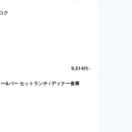
バンコク
9,514
円
~
ー&バー セットランチ / ディナー食事