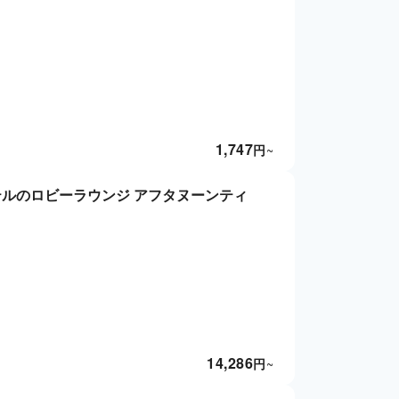
1,747
円
~
テルのロビーラウンジ アフタヌーンティ
14,286
円
~