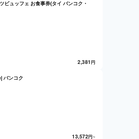
ツビュッフェ お食事券(タイ バンコク・
2,381
円
ree| バンコク
13,572
円
~