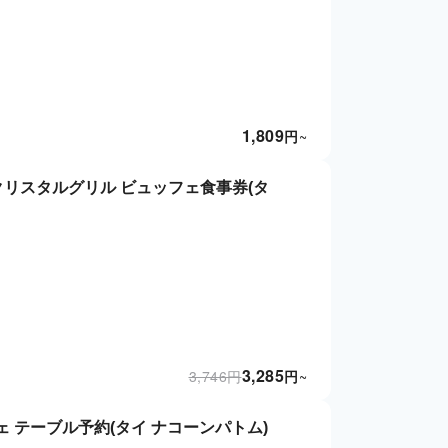
1,809
円
~
クリスタルグリル ビュッフェ食事券(タ
3,285
3,746
円
円
~
ェ テーブル予約(タイ ナコーンパトム)