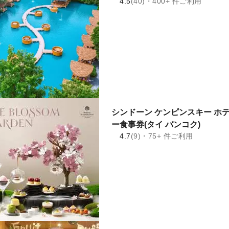
4.5
(40)・400+ 件ご利用
シンドーン ケンピンスキー ホ
ー食事券(タイ バンコク)
4.7
(9)・75+ 件ご利用