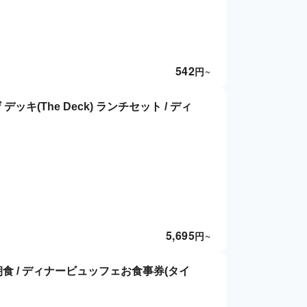
542
円
~
ッキ(The Deck) ランチセット / ディ
5,695
円
~
朝食 / ディナービュッフェお食事券(タイ