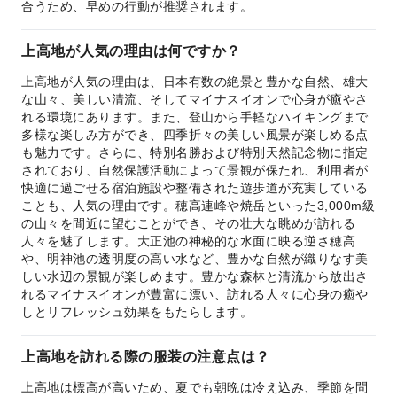
合うため、早めの行動が推奨されます。
上高地が人気の理由は何ですか？
上高地が人気の理由は、日本有数の絶景と豊かな自然、雄大
な山々、美しい清流、そしてマイナスイオンで心身が癒やさ
れる環境にあります。また、登山から手軽なハイキングまで
多様な楽しみ方ができ、四季折々の美しい風景が楽しめる点
も魅力です。さらに、特別名勝および特別天然記念物に指定
されており、自然保護活動によって景観が保たれ、利用者が
快適に過ごせる宿泊施設や整備された遊歩道が充実している
ことも、人気の理由です。穂高連峰や焼岳といった3,000m級
の山々を間近に望むことができ、その壮大な眺めが訪れる
人々を魅了します。大正池の神秘的な水面に映る逆さ穂高
や、明神池の透明度の高い水など、豊かな自然が織りなす美
しい水辺の景観が楽しめます。豊かな森林と清流から放出さ
れるマイナスイオンが豊富に漂い、訪れる人々に心身の癒や
しとリフレッシュ効果をもたらします。
上高地を訪れる際の服装の注意点は？
上高地は標高が高いため、夏でも朝晩は冷え込み、季節を問