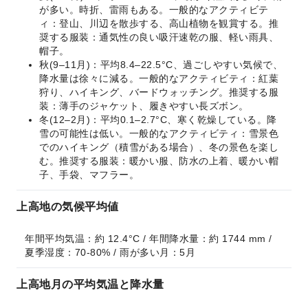
が多い。時折、雷雨もある。一般的なアクティビテ
ィ：登山、川辺を散歩する、高山植物を観賞する。推
奨する服装：通気性の良い吸汗速乾の服、軽い雨具、
帽子。
秋(9–11月)：平均8.4–22.5°C、過ごしやすい気候で、
降水量は徐々に減る。一般的なアクティビティ：紅葉
狩り、ハイキング、バードウォッチング。推奨する服
装：薄手のジャケット、履きやすい長ズボン。
冬(12–2月)：平均0.1–2.7°C、寒く乾燥している。降
雪の可能性は低い。一般的なアクティビティ：雪景色
でのハイキング（積雪がある場合）、冬の景色を楽し
む。推奨する服装：暖かい服、防水の上着、暖かい帽
子、手袋、マフラー。
上高地の気候平均値
年間平均気温：約 12.4°C / 年間降水量：約 1744 mm / 
夏季湿度：70-80% / 雨が多い月：5月
上高地月の平均気温と降水量