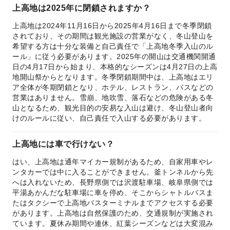
上高地は2025年に閉鎖されますか？
上高地は2024年11月16日から2025年4月16日まで冬季閉鎖
されており、その期間は観光施設の営業がなく、冬山登山を
希望する方は十分な装備と自己責任で「上高地冬季入山のル
ール」に従う必要があります。2025年の開山は交通機関開通
日の4月17日から始まり、本格的なシーズンは4月27日の上高
地開山祭からとなります。冬季閉鎖期間中は、上高地はエリ
ア全体が冬期閉鎖となり、ホテル、レストラン、バスなどの
営業はありません。雪崩、地吹雪、落石などの危険がある冬
山となるため、観光目的の安易な入山は避け、冬山登山者向
けのルールに従い、自己責任で入山する必要があります。
上高地には車で行けない？
はい、上高地は通年マイカー規制があるため、自家用車やレ
ンタカーでは中に入ることができません。釜トンネルから先
へは入れないため、長野県側では沢渡駐車場、岐阜県側では
平湯あかんだな駐車場に車を停め、そこからシャトルバスま
たはタクシーで上高地バスターミナルまでアクセスする必要
があります。上高地は自然保護のため、交通規制が実施され
ています。夏休み期間や連休、紅葉シーズンなどは大変混み