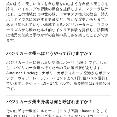
絵のように美しい山々を含む息をのむような自然の美しさを
誇り、ハイキングや冒険の機会を提供します。マテーラ以外
にも、この地域には中世の城、ロマネスク様式の教会、詩人
ホラティウスに関連する史跡など、豊かな歴史があります。
あまり知られていない地域であるバジリカータ州は、マスツ
ーリズムから離れた本格的なイタリア体験を提供し、訪問者
は地元の伝統と手つかずの自然の美しさを楽しむことができ
ます。
バジリカータ州へはどうやって行けますか？
バジリカータ州に最も近い空港はバーリ（BRI）です。しか
し、バジリカータ州へ行くための良い選択肢があります。
Autolinee Liscioは、ナポリ・カポディキーノ空港からポテン
ツァ・ヴィアーレ・デル・バセントまで1日3便バスを運行し
ています。チケットは9～14米ドルで、所要時間は2時間40分
です。
バジリカータ州出身者は何と呼ばれますか？
その住民は一般的にルカーニ（イタリア語：lucani）として
知られており、それほど多くありませんがバジリカーテージ