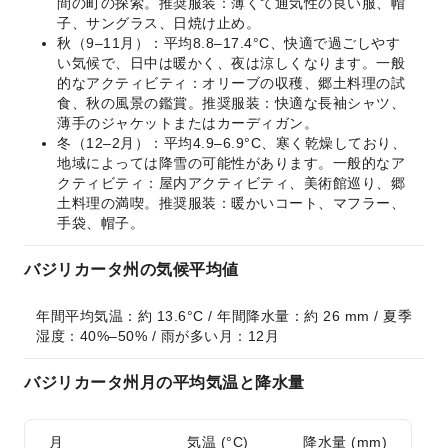
間の町の探索。推奨服装：薄くて通気性の良い服、帽
子、サングラス、日焼け止め。
秋（9–11月）：平均8.8–17.4°C、快適で過ごしやす
い気候で、日中は暖かく、夜は涼しくなります。一般
的なアクティビティ：オリーブの収穫、郷土料理の試
食、秋の風景の鑑賞。推奨服装：快適な長袖シャツ、
薄手のジャケットまたはカーディガン。
冬（12–2月）：平均4.9–6.9°C、寒く乾燥しており、
地域によっては降雪の可能性があります。一般的なア
クティビティ：屋内アクティビティ、美術館巡り、郷
土料理の満喫。推奨服装：暖かいコート、マフラー、
手袋、帽子。
バジリカータ州の気候平均値
年間平均気温：約 13.6°C / 年間降水量：約 26 mm / 夏季
湿度：40%–50% / 雨が多い月：12月
バジリカータ州月の平均気温と降水量
月
気温 (°C)
降水量 (mm)