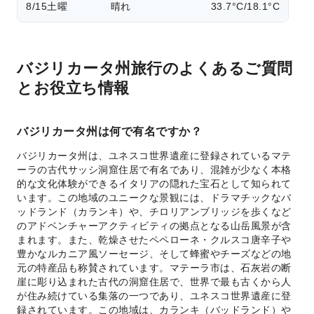
8/15
土曜
晴れ
33.7°C/18.1°C
バジリカータ州旅行のよくあるご質問
とお役立ち情報
バジリカータ州は何で有名ですか？
バジリカータ州は、ユネスコ世界遺産に登録されているマテ
ーラの古代サッシ洞窟住居で有名であり、混雑が少なく本格
的な文化体験ができるイタリアの隠れた宝石として知られて
います。この地域のユニークな景観には、ドラマチックなバ
ッドランド（カランキ）や、チロリアンブリッジを歩くなど
のアドベンチャーアクティビティの拠点となる山岳風景が含
まれます。また、乾燥させたペペローネ・クルスコ唐辛子や
豊かなルカニア風ソーセージ、そして蜂蜜やチーズなどの地
元の特産品も称賛されています。マテーラ市は、石灰岩の断
崖に彫り込まれた古代の洞窟住居で、世界で最も古くから人
が住み続けている集落の一つであり、ユネスコ世界遺産に登
録されています。この地域は、カランキ（バッドランド）や