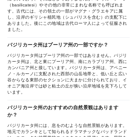
（basilicatesi）やその他の非常にまれな名称でも呼ばれま
す。古代には、その領土の一部がマグナ・グラエキアに属
し、沿岸のギリシャ植民地（シュバリスを含む）の支配下に
ありました。後にこの地域は古代ローマ人によって征服され
ました。
バジリカータ州はプーリア州の一部ですか？
バジリカータ州はプーリア州の一部ではありません。バジリ
カータ州は、北と東にプーリア州、南にカラブリア州、西に
カンパニア州と接しています。バジリカータ州は、アペニー
ノ・ルカーノに支配された西部の山岳地帯と、低い丘と広い
谷からなる東部のセクションに大まかに分けられており、イ
オニア海沿岸では砂と粘土の丘が狭い沿岸地域を見下ろして
います。
バジリカータ州のおすすめの自然景観はあります
か？
バジリカータ州には、息をのむような自然景観があります。
地元でカランキとして知られるドラマチックなバッドランド