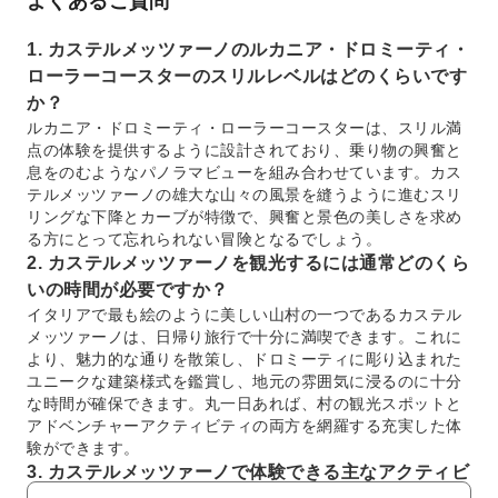
よくあるご質問
1. カステルメッツァーノのルカニア・ドロミーティ・
ローラーコースターのスリルレベルはどのくらいです
か？
ルカニア・ドロミーティ・ローラーコースターは、スリル満
点の体験を提供するように設計されており、乗り物の興奮と
息をのむようなパノラマビューを組み合わせています。カス
テルメッツァーノの雄大な山々の風景を縫うように進むスリ
リングな下降とカーブが特徴で、興奮と景色の美しさを求め
る方にとって忘れられない冒険となるでしょう。
2. カステルメッツァーノを観光するには通常どのくら
いの時間が必要ですか？
イタリアで最も絵のように美しい山村の一つであるカステル
メッツァーノは、日帰り旅行で十分に満喫できます。これに
より、魅力的な通りを散策し、ドロミーティに彫り込まれた
ユニークな建築様式を鑑賞し、地元の雰囲気に浸るのに十分
な時間が確保できます。丸一日あれば、村の観光スポットと
アドベンチャーアクティビティの両方を網羅する充実した体
験ができます。
3. カステルメッツァーノで体験できる主なアクティビ