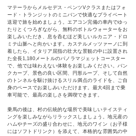
マテーラからメルセデス・ベンツVクラスまたはフォ
ード・トランジットのミニバンで快適なプライベート
送迎で旅を始めましょう。エアコン完備の車内でゆっ
たりとくつろぎながら、無料のボトルウォーターをお
楽しみいただき、息を呑むほど美しいルカニア・ドロ
ミテ山脈へと向かいます。カステルメッツァーノに到
着したら、イタリア屈指の壮大な景観の中に設置され
た全長1,180メートルのパノラマジェットコースター
で、他では味わえない体験をお楽しみください。バン
クカーブ、景色の良い区間、円形ループ、そして自然
のトンネルを駆け抜けるスリル満点のライドを、ご自
身のペースでお楽しみいただけます。最大4回まで乗
車可能で、最高の楽しさを満喫できます。
乗馬の後は、村の伝統的な場所で美味しいテイスティ
ングを楽しみながらリラックスしましょう。地元産の
ハムやチーズの盛り合わせに、地元のワイン（お子様
にはソフトドリンク）を添えて、本格的な雰囲気の中