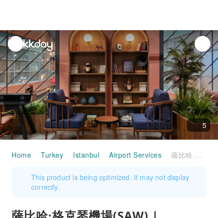
unread
notifications
5
Home
Turkey
Istanbul
Airport Services
薩比哈·格克琴機場(SAW) | International Terminal | Kepler Club | 貴賓室服務
This product is being optimized. It may not display
correctly.
薩比哈·格克琴機場(SAW) |