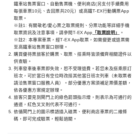
鐵車站售票窗口、自動售票機、便利商店(另支付手續費用
每張車票10元、去回票共20元）或高鐵T-EX行動購票App
取票。
※註1: 有關敬老/愛心票之取票規則、分票功能等詳細手機
取票資訊及注意事項，請參閱T-EX App
「取票說明」
。
※註2: 本專案車票，經T-EX App取票，如需變更或退票需
至高鐵車站售票窗口辦理。
購買優待票旅客於購票、取票、搭乘時皆須備齊相關證件以
供查驗。
列車發車後車票即失效，恕不受理退費。若您未及搭乘原訂
班次，可於當日有空位時改搭其他當日班次列車（未取票者
請洽售票窗口服務人員）。部分優惠方案須補足票價差額，
依各優惠方案規定辦理。
旅客只要見到閘門上的綠色箭頭指示燈，則表示為可通行的
通道，紅色叉叉則代表不可通行。
依循閘門上的圖示標語插入磁票、便利商店車票的二維條
碼，即可完成驗票，輕鬆過關。