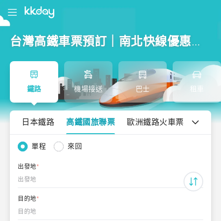
台灣高鐵車票預訂｜南北快線優惠票線上購買
鐵路
機場接送
巴士
租車
日本鐵路
高鐵國旅聯票
歐洲鐵路火車票
單程
來回
出發地
*
出發地
目的地
*
目的地