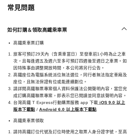
常見問題
如何訂購＆領取高鐵乘車票
高鐵乘車票訂購
旅客可預訂29天內（含乘車當日）至發車前1小時為止之車
次，且每逢週五及週六至多可預訂四週後至週日之車票。如
因特殊事由調整開放時間，本公司將另行公告。
高鐵座位為電腦系統派位無法選位，同行者無法指定車廂及
座位，且無法保證有位或能連續劃位。
請詳閱高鐵聯票專案個人資料保護法公開聲明內容，當您完
成訂購高鐵聯票專案，即表示您已閱讀並同意該聲明內容。
台灣高鐵 T Express行動購票服務 app 下載
iOS 9.0 以上
版本下載點
/
Android 6.0 以上版本下載點
高鐵乘車票領取
請持高鐵訂位代號及訂位時使用之取票人身分證字號，至高