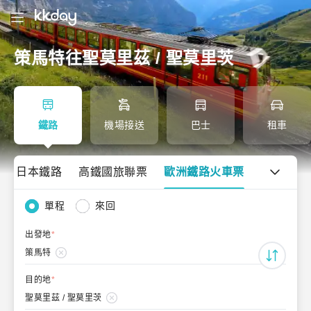
策馬特往聖莫里茲 / 聖莫里茨
鐵路
機場接送
巴士
租車
日本鐵路
高鐵國旅聯票
歐洲鐵路火車票
單程
來回
出發地
*
策馬特
目的地
*
聖莫里茲 / 聖莫里茨