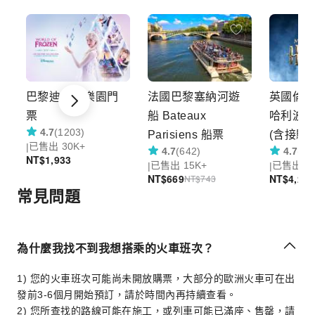
巴黎迪士尼樂園門
法國巴黎塞納河遊
英國倫敦
票
船 Bateaux
哈利波
4.7
(1203)
Parisiens 船票
(含接駁
已售出 30K+
4.7
(642)
4.7
(70
發
NT$
1,933
已售出 15K+
已售出 5
NT$
669
NT$
4,209
NT$
743
常見問題
Item
1
of
5
為什麼我找不到我想搭乘的火車班次？
1) 您的火車班次可能尚未開放購票，大部分的歐洲火車可在出
發前3-6個月開始預訂，請於時間內再持續查看。
2) 您所查找的路線可能在施工，或列車可能已滿座、售罄，請