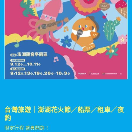
台灣旅遊｜澎湖花火節／船票／租車／夜
釣
限定行程 盛典開跑！