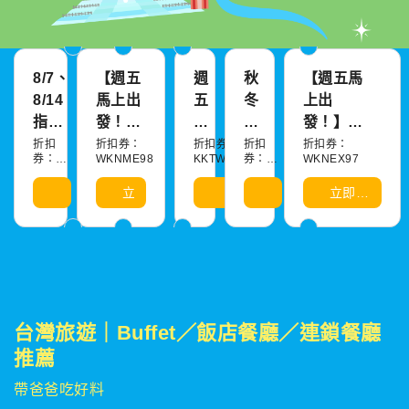
8/7、
【週五
週
秋
【週五馬
8/14
馬上出
五
冬
上出
指定
發！】
台
早
發！】每
餐券
每週五
灣
鳥
週五展
折扣
折扣券：
折扣券：
折扣
折扣券：
券：
WKNME98
KKTW95EX
券：
WKNEX97
95折
餐券滿
日
行
覽/景點/
EAT95
STR79
額享
92
程
親子景點
立
立
立
立
立即領
2%折
折
體
滿1200
即
即
即
即
取
領
領
領
領
扣
驗
享3%折
取
取
取
取
79
扣
折
台灣旅遊｜Buffet／飯店餐廳／連鎖餐廳
推薦
帶爸爸吃好料