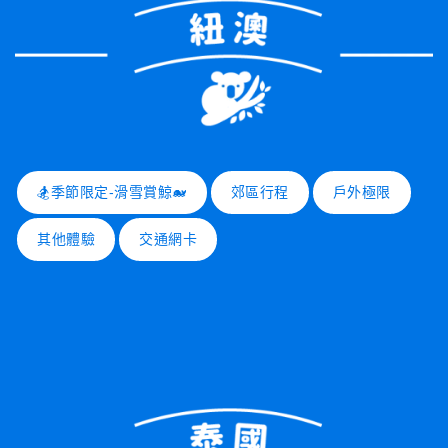
🏂季節限定-滑雪賞鯨🐋
郊區行程
戶外極限
其他體驗
交通網卡